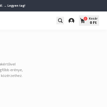
ál. → Legyen tag!
Kosár
0
0 Ft
akértőivel
egfőbb erénye,
ó közérzethez.