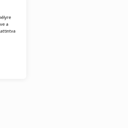
mélyre
tve a
attintva
rancia
60 napos elégedettségi garancia
60 napos elé