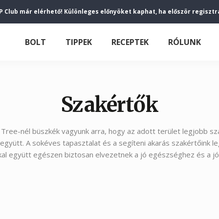
P Club már elérhető! Különleges előnyöket kaphat, ha először regisztr
BOLT
TIPPEK
RECEPTEK
RÓLUNK
Szakértők
Tree-nél büszkék vagyunk arra, hogy az adott terület legjobb sz
együtt. A sokéves tapasztalat és a segíteni akarás szakértőink l
al együtt egészen biztosan elvezetnek a jó egészséghez és a j