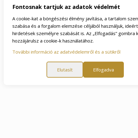
Fontosnak tartjuk az adatok védelmét
A cookie-kat a böngészési élmény javítása, a tartalom sze
szabása és a forgalom elemzése céljából használjuk, ideér
hirdetések személyre szabását is. Az „Elfogadás” gombra k
hozzájárulsz a cookie-k használatához.
További információ az adatvédelemről és a sütikről
Elutasít
Elfogadva
napos elégedettségi garancia
60 napos elégedettségi ga