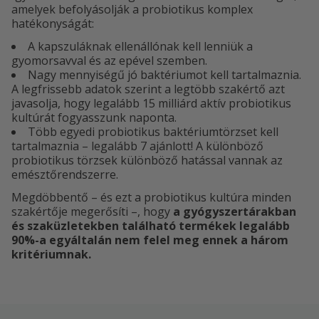
amelyek befolyásolják a probiotikus komplex
hatékonyságát:
A kapszuláknak ellenállónak kell lenniük a
gyomorsavval és az epével szemben.
Nagy mennyiségű jó baktériumot kell tartalmaznia.
A legfrissebb adatok szerint a legtöbb szakértő azt
javasolja, hogy legalább 15 milliárd aktív probiotikus
kultúrát fogyasszunk naponta.
Több egyedi probiotikus baktériumtörzset kell
tartalmaznia – legalább 7 ajánlott! A különböző
probiotikus törzsek különböző hatással vannak az
emésztőrendszerre.
Megdöbbentő – és ezt a probiotikus kultúra minden
szakértője megerősíti –, hogy
a gyógyszertárakban
és szaküzletekben található termékek legalább
90%-a egyáltalán nem felel meg ennek a három
kritériumnak.