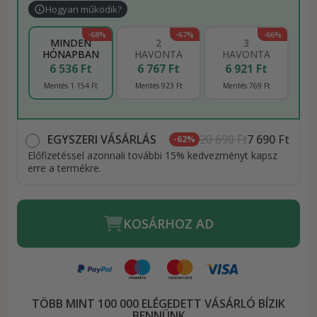
Hogyan működik?
-68%
-67%
-66%
MINDEN
2
3
HÓNAPBAN
HAVONTA
HAVONTA
6 536 Ft
6 767 Ft
6 921 Ft
Mentés 1 154 Ft
Mentés 923 Ft
Mentés 769 Ft
EGYSZERI VÁSÁRLÁS
20 690 Ft
7 690 Ft
-62%
Előfizetéssel azonnali további 15% kedvezményt kapsz
erre a termékre.
KOSÁRHOZ AD
TÖBB MINT 100 000 ELÉGEDETT VÁSÁRLÓ BÍZIK
BENNÜNK