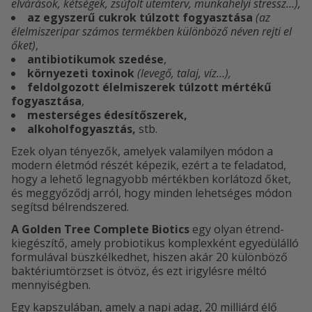
elvárások, kétségek, zsúfolt ütemterv, munkahelyi stressz…),
az egyszerű cukrok túlzott fogyasztása
(az
élelmiszeripar számos termékben különböző néven rejti el
őket)
,
antibiotikumok szedése
,
környezeti
toxinok
(levegő, talaj, víz…),
feldolgozott élelmiszerek túlzott mértékű
fogyasztása
,
mesterséges édesítőszerek,
alkoholfogyasztás,
stb.
Ezek olyan tényezők, amelyek valamilyen módon a
modern életmód részét képezik, ezért a te feladatod,
hogy a lehető legnagyobb mértékben korlátozd őket,
és meggyőződj arról, hogy minden lehetséges módon
segítsd bélrendszered.
A Golden Tree Complete Biotics
egy olyan étrend-
kiegészítő, amely probiotikus komplexként egyedülálló
formulával büszkélkedhet, hiszen akár 20 különböző
baktériumtörzset is ötvöz, és ezt irigylésre méltó
mennyiségben.
Egy kapszulában, amely a napi adag, 20 milliárd élő