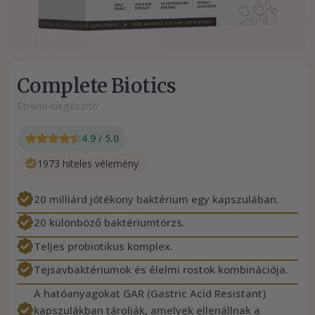
Complete Biotics
Étrend-kiegészítő
4.9 / 5.0
1973 hiteles vélemény
20 milliárd jótékony baktérium egy kapszulában.
20 különböző baktériumtörzs.
Teljes probiotikus komplex.
Tejsavbaktériumok és élelmi rostok kombinációja.
A hatóanyagokat GAR (Gastric Acid Resistant)
kapszulákban tárolják, amelyek ellenállnak a