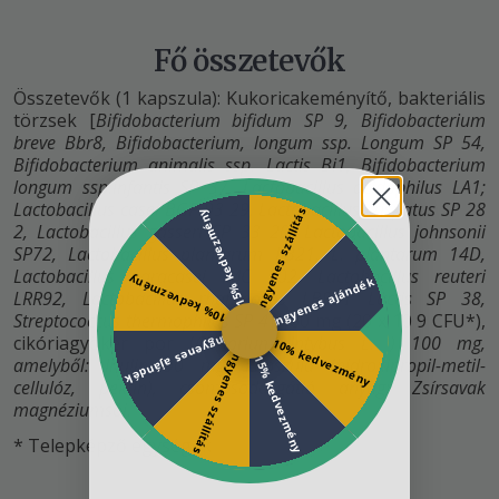
Fő összetevők
Összetevők (1 kapszula): Kukoricakeményítő, bakteriális
törzsek [
Bifidobacterium bifidum SP 9, Bifidobacterium
breve Bbr8, Bifidobacterium, longum ssp. Longum SP 54,
Bifidobacterium animalis ssp. Lactis Bi1, Bifidobacterium
longum ssp.infantis SP 37, Lactobacillus acidophilus LA1;
Lactobacillus casei BGP 93 29, Lactobacillus crispatus SP 28
Ingyenes szállítás
15% kedvezmény
2, Lactobacillus gasseri SP 33 20, Lactobacillus johnsonii
SP72, Lactobacillus plantarum LB21, L. plantarum 14D,
Lactobacillus paracasei IMC 502, Lactobacillus reuteri
10% kedvezmény
Ingyenes ajándék
LRR92, Lactobacillus rhamnosus LB931 Lactis SP 38,
Streptococcus thermophilus
SP 4
] 100 mg (20 x 10 9 CFU*),
cikóriagyökér por (
Cichorium intybus L. ) 100 mg,
Ingyenes ajándék
10% kedvezmény
Ingyenes szállítás
15% kedvezmény
amelyből: Inulin 90 mg, kapszula (hidroxipropil-metil-
cellulóz, pektin), csomósodásgátló anyag: Zsírsavak
magnéziumsói
.
* Telepképző egységek