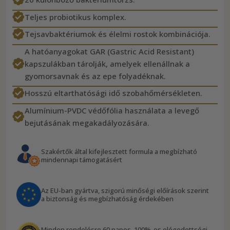
Teljes probiotikus komplex.
Tejsavbaktériumok és élelmi rostok kombinációja.
A hatóanyagokat GAR (Gastric Acid Resistant)
kapszulákban tárolják, amelyek ellenállnak a
gyomorsavnak és az epe folyadéknak.
Hosszú eltarthatósági idő szobahőmérsékleten.
Alumínium-PVDC védőfólia használata a levegő
bejutásának megakadályozására.
Szakértők által kifejlesztett formula a megbízható
mindennapi támogatásért
Az EU-ban gyártva, szigorú minőségi előírások szerint
a biztonság és megbízhatóság érdekében
Minden rendelésre 60 napos, 100%-os elégedettségi