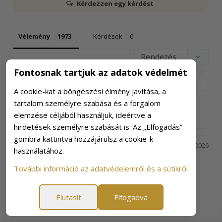
Kérdezzen egy kérdést
Vélemény
Kérdések
Filter Reviews:
Fontosnak tartjuk az adatok védelmét
A cookie-kat a böngészési élmény javítása, a
tartalom személyre szabása és a forgalom
elemzése céljából használjuk, ideértve a
hirdetések személyre szabását is. Az „Elfogadás”
gombra kattintva hozzájárulsz a cookie-k
Bíró &.
07. 09. 2026
használatához.
B&
További információ az adatvédelemről és a sütikről
Könnyen szedhető
Kis kapszula, könnyű lenyelni.
Elutasít
Elfogadva
Complete Biotics