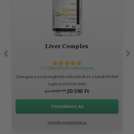
Liver Complex
2172 Ellenőrzött vélemények
Támogassa a máj megfelelő működését és a belülről kifelé
sugárzó jó közérzetet.
27 890 Ft
20 590 Ft
KOSÁRHOZ AD
Termék megtekintése