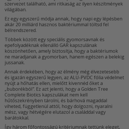
szervezet található, ami ritkaság az ilyen készítmények
világában.
Ez egy egyszerű módja annak, hogy napi egy lépésben
akár 20 milliárd hasznos baktériummal töltsd fel
bélrendszered.
Többek között egy speciális gyomorsavnak és
epefolyadéknak ellenálló GAR kapszulának
köszönhetően, amely biztosítja, hogy a baktériumok
ne maradjanak a gyomorban, hanem egészen a belekig
jussanak.
Annak érdekében, hogy az élmény még élvezetesebb
és igazán egyszerű legyen, az ALU-PVDC fólia védelmet
nyújt a hőhatás ellen, mielőtt kivennéd őket a
„buborékból
”
. Ez azt jelenti, hogy a Golden Tree
Complete Biotics kapszulákat nem kell
hűtőszekrényben tárolni, és bárhová magaddal
viheted, függetlenül attól, hogy dolgozni, nyaralni
mész, vagy hétvégére elutazol a családdal vagy
barátokkal.
Így három főfontosságú kritériumnak tettünk eleget,