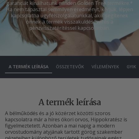
garanciát kínálhatunk minden Golden Tree termékre.*
Ha nem tapasztal semmilyen eredményt, kérjük, lépjen
kapcsolatba ügyfélszolgálatunkkal, akik segítenek
önnek a termék visszaküldésével és a
pénzvisszatérítéssel kapcsolatban.
A TERMÉK LEÍRÁSA
ÖSSZETEVŐK
VÉLEMÉNYEK
GYIK
A termék leírása
A bélműködés és a jó közérzet közötti szoros
kapcsolatra már a híres ókori orvos, Hippokratész is
figyelmeztetett. Azonban a mai napig a modern
orvostudomány atyjának tartott görög szakember
nézeteihez különböző területek tudósainak egész