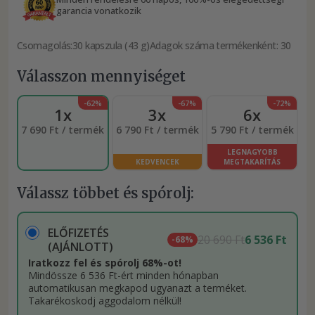
garancia vonatkozik
Csomagolás:
30 kapszula (43 g)
Adagok száma termékenként: 30
Válasszon mennyiséget
-62%
-67%
-72%
1x
3x
6x
7 690 Ft / termék
6 790 Ft / termék
5 790 Ft / termék
LEGNAGYOBB
KEDVENCEK
MEGTAKARÍTÁS
Válassz többet és spórolj:
ELŐFIZETÉS
20 690 Ft
6 536 Ft
-68%
(AJÁNLOTT)
Iratkozz fel és spórolj 68%-ot!
Mindössze 6 536 Ft-ért minden hónapban
automatikusan megkapod ugyanazt a terméket.
Takarékoskodj aggodalom nélkül!