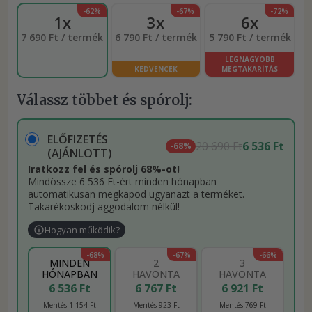
-62%
-67%
-72%
1x
3x
6x
7 690 Ft / termék
6 790 Ft / termék
5 790 Ft / termék
LEGNAGYOBB
KEDVENCEK
MEGTAKARÍTÁS
Válassz többet és spórolj:
ELŐFIZETÉS
20 690 Ft
6 536 Ft
-68%
(AJÁNLOTT)
Iratkozz fel és spórolj 68%-ot!
Mindössze 6 536 Ft-ért minden hónapban
automatikusan megkapod ugyanazt a terméket.
Takarékoskodj aggodalom nélkül!
Hogyan működik?
-68%
-67%
-66%
MINDEN
2
3
HÓNAPBAN
HAVONTA
HAVONTA
6 536 Ft
6 767 Ft
6 921 Ft
Mentés 1 154 Ft
Mentés 923 Ft
Mentés 769 Ft