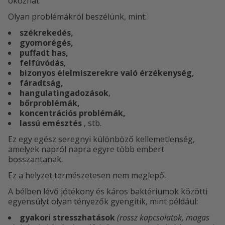
okozhat.
Olyan problémákról beszélünk, mint:
székrekedés,
gyomorégés,
puffadt has,
felfúvódás
,
bizonyos élelmiszerekre való érzékenység
,
fáradtság,
hangulatingadozások
,
bőrproblémák,
koncentrációs problémák,
lassú emésztés
, stb.
Ez egy egész seregnyi különböző kellemetlenség,
amelyek napról napra egyre több embert
bosszantanak.
Ez a helyzet természetesen nem meglepő.
A bélben lévő jótékony és káros baktériumok közötti
egyensúlyt olyan tényezők gyengítik, mint például:
gyakori stresszhatások
(rossz kapcsolatok, magas