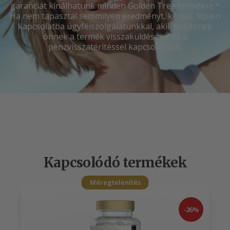
garanciát kínálhatunk minden Golden Tree termékre.*
Ha nem tapasztal semmilyen eredményt, kérjük, lépjen
kapcsolatba ügyfélszolgálatunkkal, akik segítenek
önnek a termék visszaküldésével és a
pénzvisszatérítéssel kapcsolatban.
Kapcsolódó termékek
Méregtelenítés
-26%