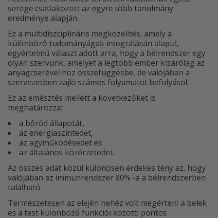
serege csatlakozott az egyre több tanulmány
eredménye alapján.
Ez a multidiszciplináris megközelítés, amely a
különböző tudományágak integrálásán alapul,
egyértelmű választ adott arra, hogy a bélrendszer egy
olyan szervünk, amelyet a legtöbb ember kizárólag az
anyagcserével hoz összefüggésbe, de valójában a
szervezetben zajló számos folyamatot befolyásol.
Ez az emésztés mellett a következőket is
meghatározza:
a bőröd állapotát,
az energiaszintedet,
az agyműködésedet és
az általános közérzetedet.
Az összes adat közül különösen érdekes tény az, hogy
valójában az immunrendszer 80% -a a bélrendszerben
található.
Természetesen az elején nehéz volt megérteni a belek
és a test különböző funkciói közötti pontos