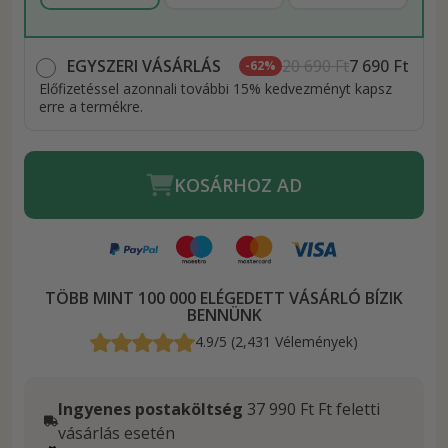
EGYSZERI VÁSÁRLÁS
20 690 Ft
7 690 Ft
-62%
Előfizetéssel azonnali további 15% kedvezményt kapsz
erre a termékre.
KOSÁRHOZ AD
TÖBB MINT 100 000 ELÉGEDETT VÁSÁRLÓ BÍZIK
BENNÜNK
4.9/5 (2,431 Vélemények)
Ingyenes postaköltség
37 990 Ft Ft feletti
vásárlás esetén