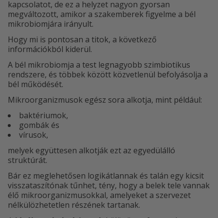
kapcsolatot, de ez a helyzet nagyon gyorsan
megváltozott, amikor a szakemberek figyelme a bél
mikrobiomjára irányult.
Hogy mi is pontosan a titok, a következő
információkból kiderül.
A bél mikrobiomja a test legnagyobb szimbiotikus
rendszere, és többek között közvetlenül befolyásolja a
bél működését.
Mikroorganizmusok egész sora alkotja, mint például:
baktériumok,
gombák és
vírusok,
melyek együttesen alkotják ezt az egyedülálló
struktúrát.
Bár ez meglehetősen logikátlannak és talán egy kicsit
visszataszítónak tűnhet, tény, hogy a belek tele vannak
élő mikroorganizmusokkal, amelyeket a szervezet
nélkülözhetetlen részének tartanak.