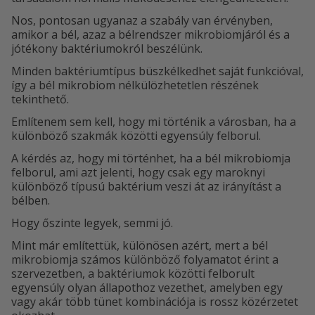
Nos, pontosan ugyanaz a szabály van érvényben,
amikor a bél, azaz a bélrendszer mikrobiomjáról és a
jótékony baktériumokról beszélünk.
Minden baktériumtípus büszkélkedhet saját funkcióval,
így a bél mikrobiom nélkülözhetetlen részének
tekinthető.
Említenem sem kell, hogy mi történik a városban, ha a
különböző szakmák közötti egyensúly felborul.
A kérdés az, hogy mi történhet, ha a bél mikrobiomja
felborul, ami azt jelenti, hogy csak egy maroknyi
különböző típusú baktérium veszi át az irányítást a
bélben.
Hogy őszinte legyek, semmi jó.
Mint már említettük, különösen azért, mert a bél
mikrobiomja számos különböző folyamatot érint a
szervezetben, a baktériumok közötti felborult
egyensúly olyan állapothoz vezethet, amelyben egy
vagy akár több tünet kombinációja is rossz közérzetet