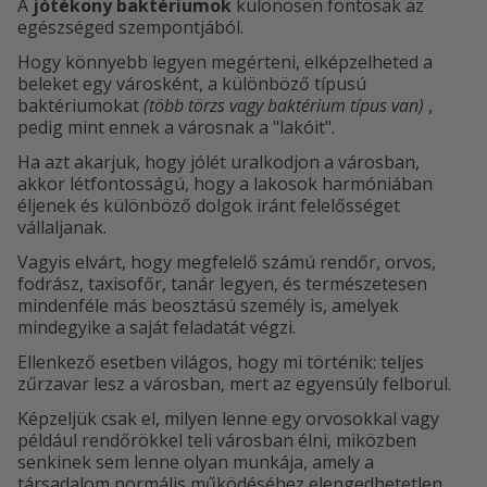
A
jótékony baktériumok
különösen fontosak az
egészséged szempontjából.
Hogy könnyebb legyen megérteni, elképzelheted a
beleket egy városként, a különböző típusú
baktériumokat
(több törzs vagy baktérium típus van)
,
pedig mint ennek a városnak a "lakóit".
Ha azt akarjuk, hogy jólét uralkodjon a városban,
akkor létfontosságú, hogy a lakosok harmóniában
éljenek és különböző dolgok iránt felelősséget
vállaljanak.
Vagyis elvárt, hogy megfelelő számú rendőr, orvos,
fodrász, taxisofőr, tanár legyen, és természetesen
mindenféle más beosztású személy is, amelyek
mindegyike a saját feladatát végzi.
Ellenkező esetben világos, hogy mi történik: teljes
zűrzavar lesz a városban, mert az egyensúly felborul.
Képzeljük csak el, milyen lenne egy orvosokkal vagy
például rendőrökkel teli városban élni, miközben
senkinek sem lenne olyan munkája, amely a
társadalom normális működéséhez elengedhetetlen.