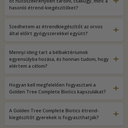
ot hűtőszekrényben tárolni, csakúgy, mint a
hasonló étrend-kiegészítőket?
Szedhetem az étrendkiegészítőt az orvos
által előírt gyógyszerekkel együtt?
Mennyi ideig tart a bélbaktériumok
egyensúlyba hozása, és honnan tudom, hogy
elértem a célom?
Hogyan kell megfelelően fogyasztani a
Golden Tree Complete Biotics kapszulákat?
A Golden Tree Complete Biotics étrend-
kiegészítőt gyerekek is fogyaszthatják?