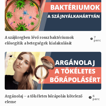
7
A szájüregben lévő rossz baktériumok
perc
elősegítik a betegségek kialakulását
6
Argánolaj – a tökéletes bőrápolás kötelező
perc
eleme