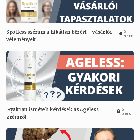
2
Spotless szérum a hibátlan bőrért – vásárlói
perc
vélemények
6
Gyakran ismételt kérdések az Ageless
perc
krémről