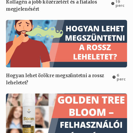
19
Kollagén a jobb közérzetért és a fiatalos
perc
megjelenésért
6
Hogyan lehet örökre megszüntetni a rossz
perc
leheletet?