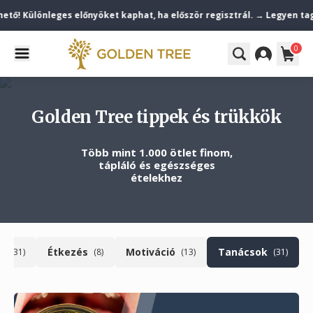
ő! Különleges előnyöket kaphat, ha először regisztrál. → Legyen tag!
0
Golden Tree tippek és trükkök
Több mint 1.000 ötlet finom,
tápláló és egészséges
ételekhez
k
Étkezés
Motiváció
Tanácsok
(31)
(8)
(13)
(31)