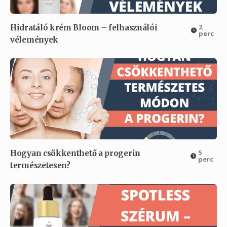
2
Hidratáló krém Bloom – felhasználói
perc
vélemények
5
Hogyan csökkenthető a progerin
perc
természetesen?