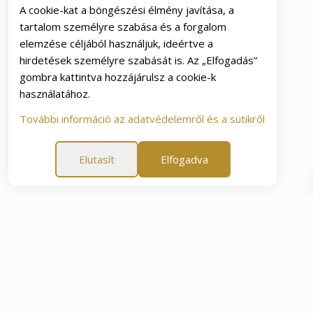
A cookie-kat a böngészési élmény javítása, a
tartalom személyre szabása és a forgalom
elemzése céljából használjuk, ideértve a
hirdetések személyre szabását is. Az „Elfogadás”
gombra kattintva hozzájárulsz a cookie-k
használatához.
További információ az adatvédelemről és a sütikről
Elutasít
Elfogadva
ncia
60 napos elégedettségi garancia
60 napos eléged