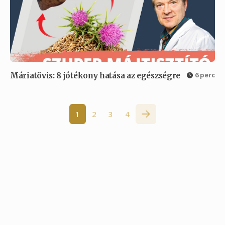
6 perc
Máriatövis: 8 jótékony hatása az egészségre
1
2
3
4