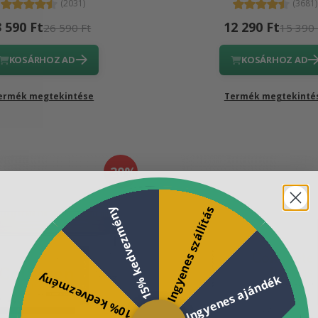
(2031)
(3681)
3 590 Ft
12 290 Ft
26 590 Ft
15 390 
KOSÁRHOZ AD
KOSÁRHOZ AD
ermék megtekintése
Termék megtekinté
-20%
Ingyenes szállítás
15% kedvezmény
10% kedvezmény
Ingyenes ajándék