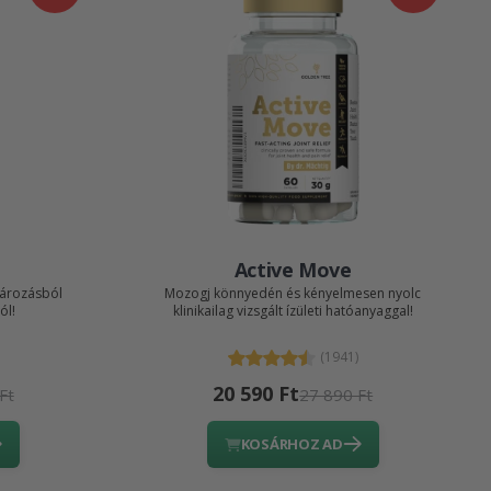
Active Move
ktározásból
Mozogj könnyedén és kényelmesen nyolc
ól!
klinikailag vizsgált ízületi hatóanyaggal!
(1941)
20 590 Ft
Ft
27 890 Ft
KOSÁRHOZ AD