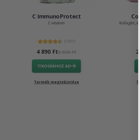
C ImmunoProtect
Col
C-vitamin
Kollagén, e
(1931)
4 890 Ft
2
6 890 Ft
KOSÁRHOZ AD
Termék megtekintése
T