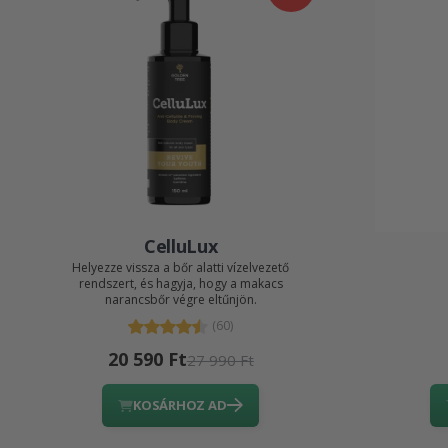
CelluLux
Helyezze vissza a bőr alatti vízelvezető
rendszert, és hagyja, hogy a makacs
narancsbőr végre eltűnjön.
(60)
20 590 Ft
27 990 Ft
KOSÁRHOZ AD