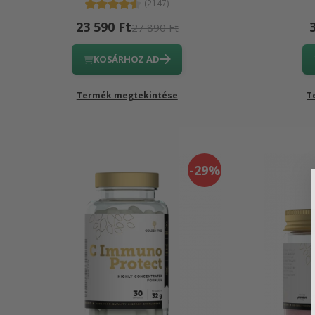
(2147)
23 590 Ft
27 890 Ft
KOSÁRHOZ AD
Termék megtekintése
T
-29%