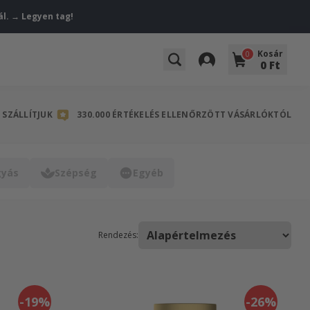
ál. → Legyen tag!
Kosár
0
0 Ft
SZÁLLÍTJUK
330.000 ÉRTÉKELÉS ELLENŐRZÖTT VÁSÁRLÓKTÓL
gyás
Szépség
Egyéb
Rendezés:
-19%
-26%