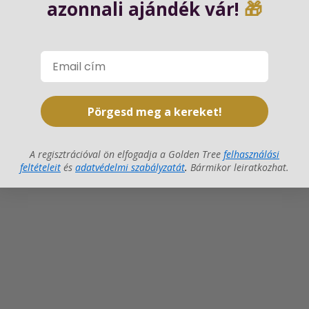
azonnali ajándék vár!
🎁
Pörgesd meg a kereket!
A regisztrációval ön elfogadja a Golden Tree
felhasználási
feltételeit
és
adatvédelmi szabályzatát
.
Bármikor leiratkozhat.