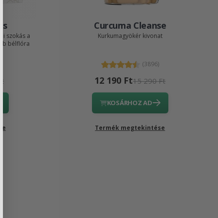
cs
Curcuma Cleanse
pi szokás a
Kurkumagyökér kivonat
bb bélflóra
(3896)
12 190 Ft
Ft
15 290 Ft
KOSÁRHOZ AD
se
Termék megtekintése