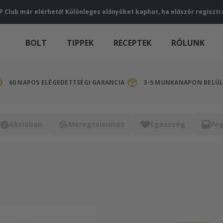
P Club már elérhető! Különleges előnyöket kaphat, ha először regisztr
BOLT
TIPPEK
RECEPTEK
RÓLUNK
60 NAPOS ELÉGEDETTSÉGI GARANCIA
3-5 MUNKANAPON BELÜL 
Akcióban
Méregtelenítés
Egészség
Fo