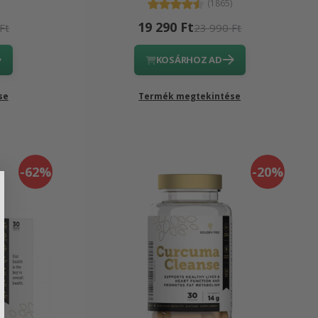
(1865)
19 290 Ft
Ft
23 990 Ft
KOSÁRHOZ AD
se
Termék megtekintése
-62%
-20%