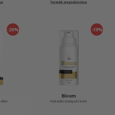
se
Termék megtekintése
-20%
-19%
Bloom
 ellen
Hidratáló testápoló krém