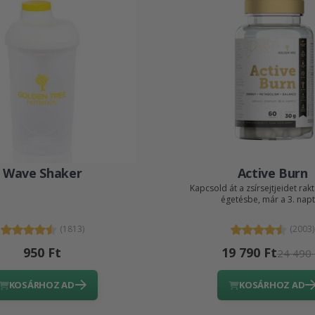
Wave Shaker
Active Burn
Kapcsold át a zsírsejtjeidet ra
égetésbe, már a 3. napt
(1813)
(2003)
950 Ft
19 790 Ft
24 490 
KOSÁRHOZ AD
KOSÁRHOZ AD