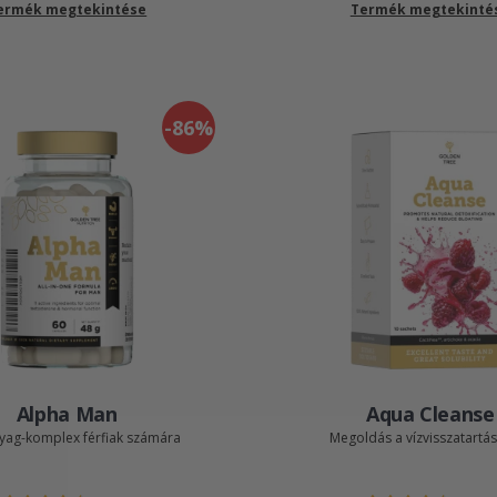
ermék megtekintése
Termék megtekinté
-86%
Alpha Man
Aqua Cleanse
yag-komplex férfiak számára
Megoldás a vízvisszatartás