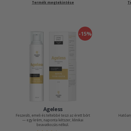
Termék megtekintése
T
-15%
Ageless
Feszesíti, emeli és teltebbé teszi az érett bőrt
Hatóan
— egy krém, naponta kétszer, klinikai
beavatkozás nélkül.