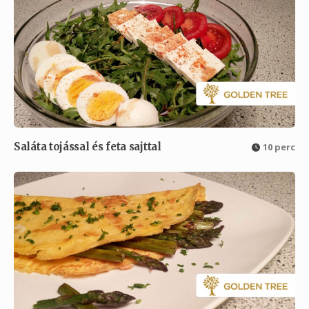
Saláta tojással és feta sajttal
10 perc