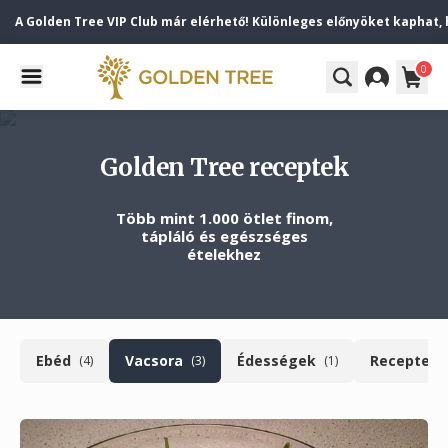
A Golden Tree VIP Club már elérhető! Különleges előnyöket kaphat, ha 
0
Golden Tree receptek
Több mint 1.000 ötlet finom,
tápláló és egészséges
ételekhez
Ebéd
Vacsora
Édességek
Receptek
)
(4)
(3)
(1)