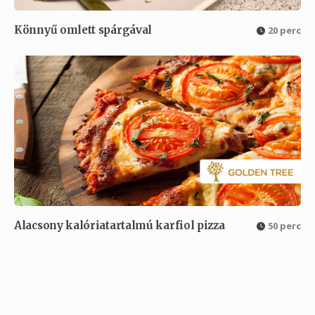
Könnyű omlett spárgával
20 perc
Alacsony kalóriatartalmú karfiol pizza
50 perc