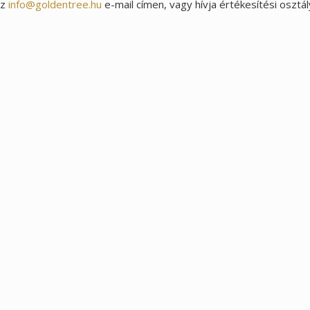
az
info@goldentree.hu
e-mail címen, vagy hívja értékesítési osztá