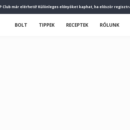
P Club már elérhető! Különleges előnyöket kaphat, ha először regisztr
BOLT
TIPPEK
RECEPTEK
RÓLUNK