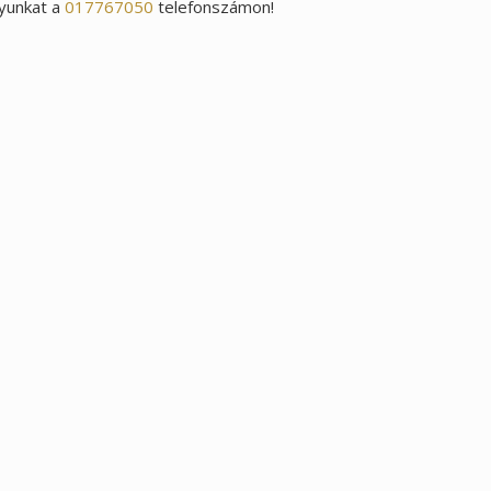
lyunkat a
017767050
telefonszámon!