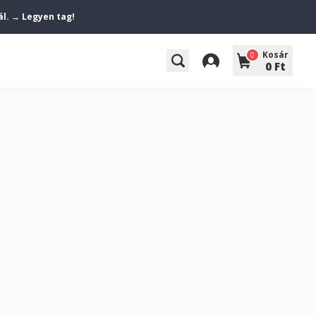
ál. → Legyen tag!
Kosár
0
0 Ft