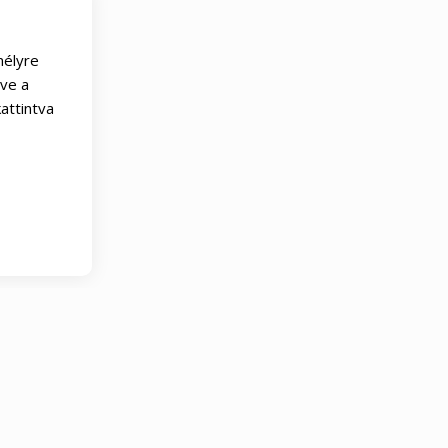
mélyre
tve a
attintva
rancia
60 napos elégedettségi garancia
60 napos elé