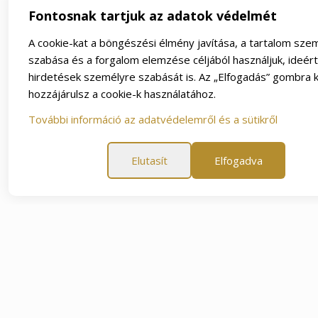
Fontosnak tartjuk az adatok védelmét
A cookie-kat a böngészési élmény javítása, a tartalom sze
szabása és a forgalom elemzése céljából használjuk, ideér
hirdetések személyre szabását is. Az „Elfogadás” gombra k
hozzájárulsz a cookie-k használatához.
További információ az adatvédelemről és a sütikről
Elutasít
Elfogadva
napos elégedettségi garancia
60 napos elégedettségi ga