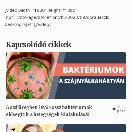
[video width="1920" height="1080"
mp4="/storage/storefront/hu/2022/09/dora-laszlo-
desktop.mp4"][/video]
Kapcsolódó cikkek
7
A szájüregben lévő rossz baktériumok
perc
elősegítik a betegségek kialakulását