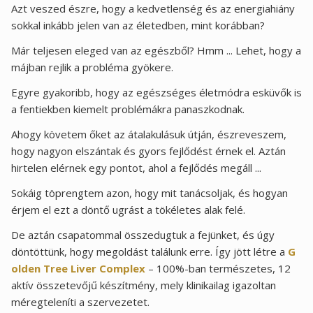
Azt veszed észre, hogy a kedvetlenség és az energiahiány
sokkal inkább jelen van az életedben, mint korábban?
Már teljesen eleged van az egészből? Hmm ... Lehet, hogy a
májban rejlik a probléma gyökere.
Egyre gyakoribb, hogy az egészséges életmódra esküvők is
a fentiekben kiemelt problémákra panaszkodnak.
Ahogy követem őket az átalakulásuk útján, észreveszem,
hogy nagyon elszántak és gyors fejlődést érnek el. Aztán
hirtelen elérnek egy pontot, ahol a fejlődés megáll ...
Sokáig töprengtem azon, hogy mit tanácsoljak, és hogyan
érjem el ezt a döntő ugrást a tökéletes alak felé.
De aztán csapatommal összedugtuk a fejünket, és úgy
döntöttünk, hogy megoldást találunk erre. Így jött létre a
G
olden Tree Liver Complex
– 100%-ban természetes, 12
aktív összetevőjű készítmény, mely klinikailag igazoltan
méregteleníti a szervezetet.