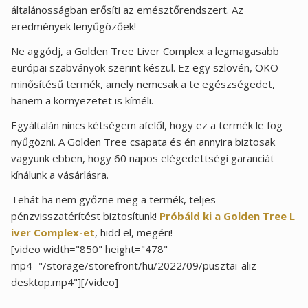
általánosságban erősíti az emésztőrendszert. Az
eredmények lenyűgözőek!
Ne aggódj, a Golden Tree Liver Complex a legmagasabb
európai szabványok szerint készül. Ez egy szlovén, ÖKO
minősítésű termék, amely nemcsak a te egészségedet,
hanem a környezetet is kíméli.
Egyáltalán nincs kétségem afelől, hogy ez a termék le fog
nyűgözni. A Golden Tree csapata és én annyira biztosak
vagyunk ebben, hogy 60 napos elégedettségi garanciát
kínálunk a vásárlásra.
Tehát ha nem győzne meg a termék, teljes
pénzvisszatérítést biztosítunk!
Próbáld ki a Golden Tree L
iver Complex-et
, hidd el, megéri!
[video width="850" height="478"
mp4="/storage/storefront/hu/2022/09/pusztai-aliz-
desktop.mp4"][/video]