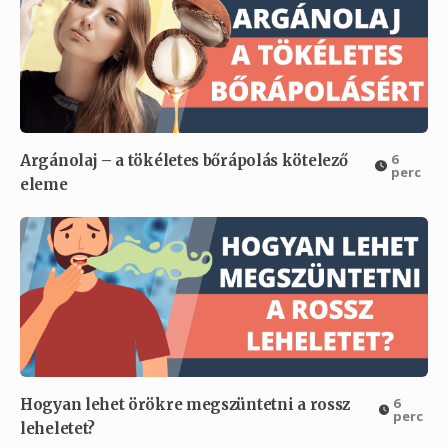
6
Argánolaj – a tökéletes bőrápolás kötelező
perc
eleme
6
Hogyan lehet örökre megszüntetni a rossz
perc
leheletet?