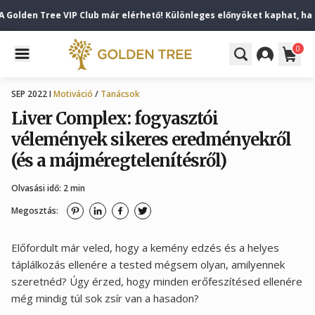
olden Tree VIP Club már elérhető! Különleges előnyöket kaphat, ha elő
0
SEP 2022 I
Motiváció
/
Tanácsok
Liver Complex: fogyasztói
vélemények sikeres eredményekről
(és a májméregtelenítésről)
Olvasási idő: 2 min
Megosztás:
Előfordult már veled, hogy a kemény edzés és a helyes
táplálkozás ellenére a tested mégsem olyan, amilyennek
szeretnéd? Úgy érzed, hogy minden erőfeszítésed ellenére
még mindig túl sok zsír van a hasadon?