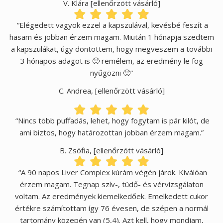
V. Klára [ellenőrzött vásárló]
“Elégedett vagyok ezzel a kapszulával, kevésbé feszít a
hasam és jobban érzem magam. Miután 1 hónapja szedtem
a kapszulákat, úgy döntöttem, hogy megveszem a további
3 hónapos adagot is 🙂 remélem, az eredmény le fog
nyűgözni 🙂”
C. Andrea, [ellenőrzött vásárló]
“Nincs több puffadás, lehet, hogy fogytam is pár kilót, de
ami biztos, hogy határozottan jobban érzem magam.”
B. Zsófia, [ellenőrzött vásárló]
“A 90 napos Liver Complex kúrám végén járok. Kiválóan
érzem magam. Tegnap szív-, tüdő- és vérvizsgálaton
voltam. Az eredmények kiemelkedőek. Emelkedett cukor
értékre számítottam így 76 évesen, de szépen a normál
tartomány közepén van (5,4). Azt kell, hogy mondjam,