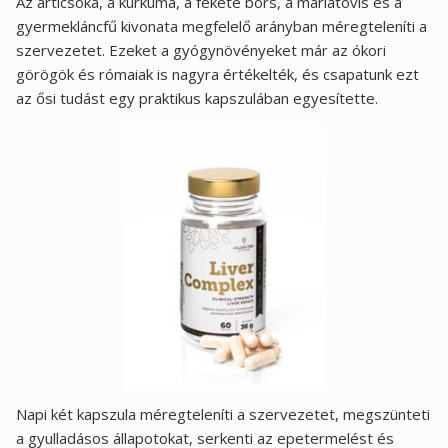
Az articsóka, a kurkuma, a fekete bors, a máriatövis és a
gyermekláncfű kivonata megfelelő arányban méregteleníti a
szervezetet. Ezeket a gyógynövényeket már az ókori
görögök és rómaiak is nagyra értékelték, és csapatunk ezt
az ősi tudást egy praktikus kapszulában egyesítette.
Napi két kapszula méregteleníti a szervezetet, megszünteti
a gyulladásos állapotokat, serkenti az epetermelést és