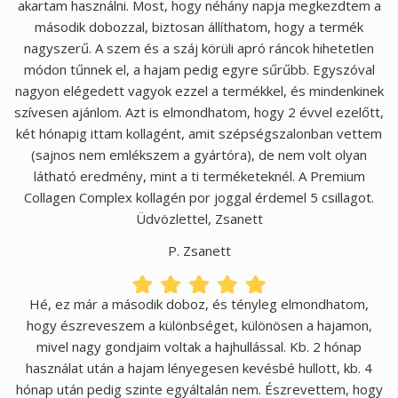
akartam használni. Most, hogy néhány napja megkezdtem a
második dobozzal, biztosan állíthatom, hogy a termék
nagyszerű. A szem és a száj körüli apró ráncok hihetetlen
módon tűnnek el, a hajam pedig egyre sűrűbb. Egyszóval
nagyon elégedett vagyok ezzel a termékkel, és mindenkinek
szívesen ajánlom. Azt is elmondhatom, hogy 2 évvel ezelőtt,
két hónapig ittam kollagént, amit szépségszalonban vettem
(sajnos nem emlékszem a gyártóra), de nem volt olyan
látható eredmény, mint a ti terméketeknél. A Premium
Collagen Complex kollagén por joggal érdemel 5 csillagot.
Üdvözlettel, Zsanett
P. Zsanett
Hé, ez már a második doboz, és tényleg elmondhatom,
hogy észreveszem a különbséget, különösen a hajamon,
mivel nagy gondjaim voltak a hajhullással. Kb. 2 hónap
használat után a hajam lényegesen kevésbé hullott, kb. 4
hónap után pedig szinte egyáltalán nem. Észrevettem, hogy