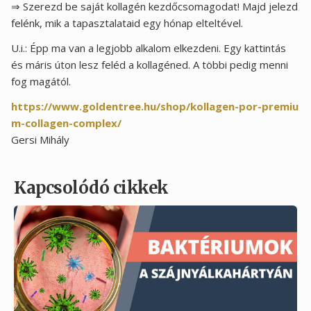
⇒ Szerezd be saját kollagén kezdőcsomagodat! Majd jelezd
felénk, mik a tapasztalataid egy hónap elteltével.
U.i.: Épp ma van a legjobb alkalom elkezdeni. Egy kattintás
és máris úton lesz feléd a kollagéned. A többi pedig menni
fog magától.
https://www.goldentree.hu/shop/kollagen-por-premiu
m-collagen-complex/
Gersi Mihály
Kapcsolódó cikkek