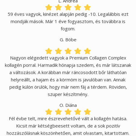
L. Andrea
59 éves vagyok, kinézet alapján pedig -10. Legalábbis ezt
mondják mások. Már 1 éve fogyasztom, és továbbra is
fogom.
G. Böbe
Nagyon elégedett vagyok a Premium Collagen Complex
kollagén porral. Harmadik hónapja szedem, és már látszanak
a változások. A korábban már ráncosodott bőr láthatóan
helyreállt, a hajam és a körmöm is javulóban van. Annak
pedig külön örülök, hogy már nem fáj a térdem. Röviden,
szuper készítmény.
O. Diána
Fél évbe telt, mire észrevehetővé vált a kollagén hatása.
Kicsit már kétségbeesett voltam, de a sok pozitív
hozzászólásnak köszönhetően, amit olvastam, kitartottam.