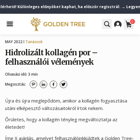
hető! Különleges előnyöket kaphat, ha először regisztrál. → Legyen ta
0
MAY 2022 I
Tanácsok
Hidrolizált kollagén por –
felhasználói vélemények
Olvasási idő: 3 min
Megosztás:
Újra és újra meglepődöm, amikor a kollagén fogyasztása
utáni elképesztő változásaitokról írtok nekem.
Őrületes, hogy a kollagén tényleg megváltoztatja az
életedet!
Íme X ajánlás, amelyet felhasználóink​küldtek a Golden Tree-