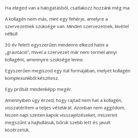
Ha eleged van a halogatásból, csatlakozz hozzánk még ma.
A kollagén nem más, mint egy fehérje, amelyre a
szervezetnek szüksége van. Minden szervezetnek, kivétel
nélkül!
30 év felett egyszerűen mindenre elkezd hatni a
„gravitáció”, mivel a szervezet már nem termel annyi
kollagént, amennyire szüksége lenne.
Egyszerűen megiszod egy ital formájában, melyet kollagén
komplexünkből készítesz.
Egy próbát mindenképp megér.
Amennyiben úgy érzed, hogy rajtad nem hat a kollagén,
visszatérítem a teljes vételárát. Azonban nem aggódom,
hiszen napi szinten kapok visszajelzéseket, miszerint
megszűnt a hajhullásuk, bőrük szebb lett és javult
közérzetük.