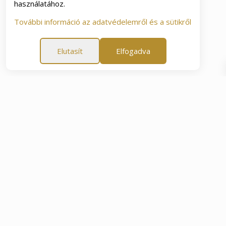
használatához.
További információ az adatvédelemről és a sütikről
Elutasít
Elfogadva
garancia
60 napos elégedettségi garancia
60 napos e