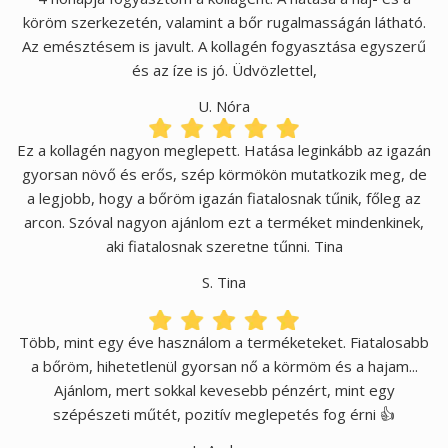
köröm szerkezetén, valamint a bőr rugalmasságán látható.
Az emésztésem is javult. A kollagén fogyasztása egyszerű
és az íze is jó. Üdvözlettel,
U. Nóra
Ez a kollagén nagyon meglepett. Hatása leginkább az igazán
gyorsan növő és erős, szép körmökön mutatkozik meg, de
a legjobb, hogy a bőröm igazán fiatalosnak tűnik, főleg az
arcon. Szóval nagyon ajánlom ezt a terméket mindenkinek,
aki fiatalosnak szeretne tűnni. Tina
S. Tina
Több, mint egy éve használom a terméketeket. Fiatalosabb
a bőröm, hihetetlenül gyorsan nő a körmöm és a hajam...
Ajánlom, mert sokkal kevesebb pénzért, mint egy
szépészeti műtét, pozitív meglepetés fog érni 👍