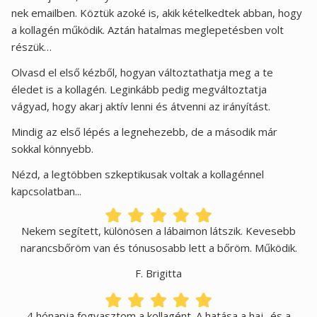
nek emailben. Köztük azoké is, akik kételkedtek abban, hogy
a kollagén működik. Aztán hatalmas meglepetésben volt
részük…
Olvasd el első kézből, hogyan változtathatja meg a te
éledet is a kollagén. Leginkább pedig megváltoztatja
vágyad, hogy akarj aktív lenni és átvenni az irányítást.
Mindig az első lépés a legnehezebb, de a második már
sokkal könnyebb.
Nézd, a legtöbben szkeptikusak voltak a kollagénnel
kapcsolatban...
Nekem segített, különösen a lábaimon látszik. Kevesebb
narancsbőröm van és tónusosabb lett a bőröm. Működik.
F. Brigitta
4 hónapja fogyasztom a kollagént. A hatása a haj- és a