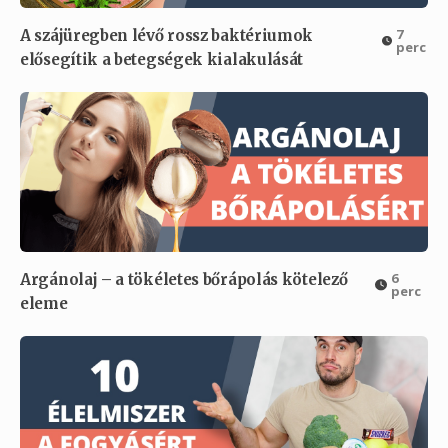
7
A szájüregben lévő rossz baktériumok
perc
elősegítik a betegségek kialakulását
6
Argánolaj – a tökéletes bőrápolás kötelező
perc
eleme