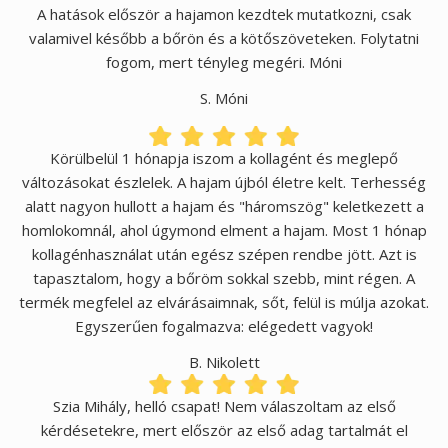
A hatások először a hajamon kezdtek mutatkozni, csak
valamivel később a bőrön és a kötőszöveteken. Folytatni
fogom, mert tényleg megéri. Móni
S. Móni
Körülbelül 1 hónapja iszom a kollagént és meglepő
változásokat észlelek. A hajam újból életre kelt. Terhesség
alatt nagyon hullott a hajam és "háromszög" keletkezett a
homlokomnál, ahol úgymond elment a hajam. Most 1 hónap
kollagénhasználat után egész szépen rendbe jött. Azt is
tapasztalom, hogy a bőröm sokkal szebb, mint régen. A
termék megfelel az elvárásaimnak, sőt, felül is múlja azokat.
Egyszerűen fogalmazva: elégedett vagyok!
B. Nikolett
Szia Mihály, helló csapat! Nem válaszoltam az első
kérdésetekre, mert először az első adag tartalmát el