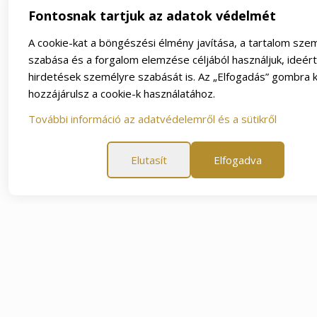
Fontosnak tartjuk az adatok védelmét
A cookie-kat a böngészési élmény javítása, a tartalom sze
szabása és a forgalom elemzése céljából használjuk, ideér
hirdetések személyre szabását is. Az „Elfogadás” gombra k
hozzájárulsz a cookie-k használatához.
További információ az adatvédelemről és a sütikről
Elutasít
Elfogadva
napos elégedettségi garancia
60 napos elégedettségi g