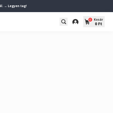
ál. → Legyen tag!
Kosár
0
0 Ft