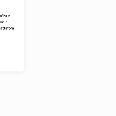
mélyre
tve a
attintva
arancia
60 napos elégedettségi garancia
60 napos elé