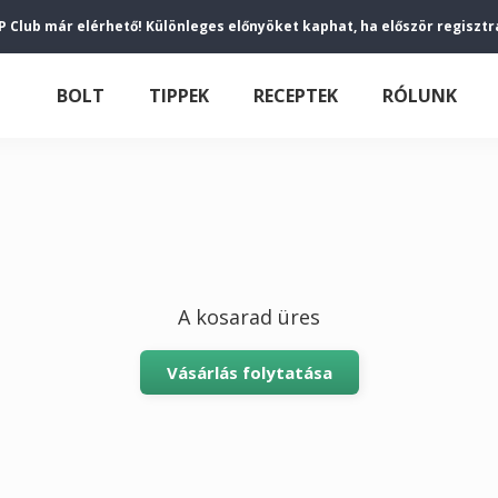
P Club már elérhető! Különleges előnyöket kaphat, ha először regisztr
BOLT
TIPPEK
RECEPTEK
RÓLUNK
A kosarad üres
Vásárlás folytatása