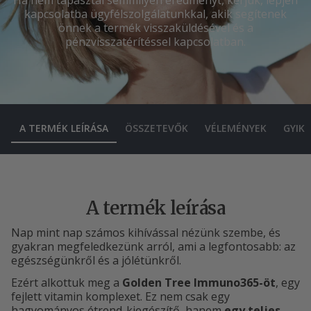
kapcsolatba ügyfélszolgálatunkkal, akik segítenek
önnek a termék visszaküldésével és a
pénzvisszatérítéssel kapcsolatban.
A TERMÉK LEÍRÁSA
ÖSSZETEVŐK
VÉLEMÉNYEK
GYIK
A termék leírása
Nap mint nap számos kihívással nézünk szembe, és
gyakran megfeledkezünk arról, ami a legfontosabb: az
egészségünkről és a jólétünkről.
Ezért alkottuk meg a
Golden Tree Immuno365-öt
, egy
fejlett vitamin komplexet. Ez nem csak egy
hagyományos étrend-kiegészítő, hanem
egy teljes