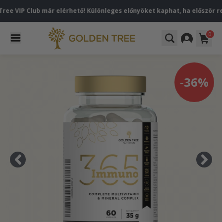
Club már elérhető! Különleges előnyöket kaphat, ha először regisztrál
0
-36%