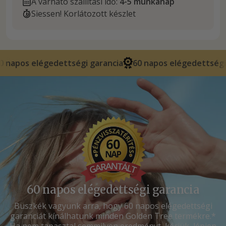
A várható szállítási idő:
4-5 munkanap
Siessen! Korlátozott készlet
ttségi garancia
60 napos elégedettségi garancia
60 napos elégedettségi garancia
Büszkék vagyunk arra, hogy 60 napos elégedettségi
garanciát kínálhatunk minden Golden Tree termékre.*
Ha nem tapasztal semmilyen eredményt, kérjük, lépjen