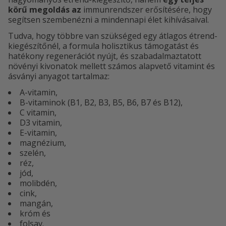
körű megoldás az
immunrendszer erősítésére, hogy
segítsen szembenézni a mindennapi élet kihívásaival.
Tudva, hogy többre van szükséged egy átlagos étrend-
kiegészítőnél, a formula holisztikus támogatást és
hatékony regenerációt nyújt, és szabadalmaztatott
növényi kivonatok mellett számos alapvető vitamint és
ásványi anyagot tartalmaz:
A-vitamin,
B-vitaminok (B1, B2, B3, B5, B6, B7 és B12),
C vitamin,
D3 vitamin,
E-vitamin,
magnézium,
szelén,
réz,
jód,
molibdén,
cink,
mangán,
króm és
folsav.