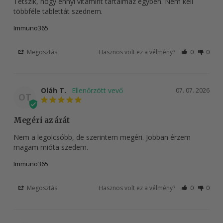
Tetszik, hogy ennyi vitamint tartalmaz egyben. Nem kell 
többféle tablettát szednem.
Immuno365
Megosztás
Hasznos volt ez a vélmény?
0
0
Oláh T.
07. 07. 2026
OT
Megéri az árát
Nem a legolcsóbb, de szerintem megéri. Jobban érzem 
magam mióta szedem.
Immuno365
Megosztás
Hasznos volt ez a vélmény?
0
0