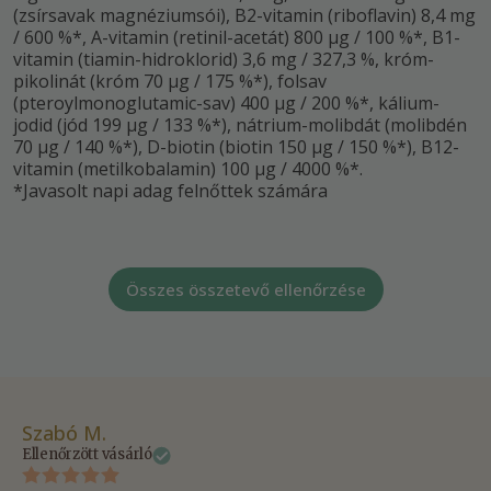
(zsírsavak magnéziumsói), B2-vitamin (riboflavin) 8,4 mg
/ 600 %*, A-vitamin (retinil-acetát) 800 µg / 100 %*, B1-
vitamin (tiamin-hidroklorid) 3,6 mg / 327,3 %, króm-
pikolinát (króm 70 µg / 175 %*), folsav
(pteroylmonoglutamic-sav) 400 µg / 200 %*, kálium-
jodid (jód 199 µg / 133 %*), nátrium-molibdát (molibdén
70 µg / 140 %*), D-biotin (biotin 150 µg / 150 %*), B12-
vitamin (metilkobalamin) 100 µg / 4000 %*.
*Javasolt napi adag felnőttek számára
Összes összetevő ellenőrzése
Szabó M.
Ol
Ellenőrzött vásárló
Ell