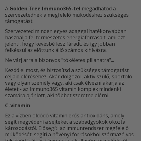
A
Golden Tree Immuno365-tel
megadhatod a
szervezetednek a megfelelő működéshez szükséges
támogatást.
Szervezeted minden egyes adaggal hatékonyabban
használja fel természetes energiaforrásait, ami azt
jelenti, hogy kevésbé lesz fáradt, és így jobban
felkészül az előttünk álló számos kihívásra.
Ne várj arra a bizonyos "tökéletes pillanatra"...
Kezdd el most, és biztosítsd a szükséges támogatást
céljaid eléréséhez. Akár dolgozol, aktív szülő, sportoló
vagy olyan személy vagy, aki csak élvezni akarja az
életet - az Immuno365 vitamin komplex mindenki
számára ajánlott, aki többet szeretne elérni.
C-vitamin
Ez a vízben oldódó vitamin erős antioxidáns, amely
segít megvédeni a sejteket a szabadgyökök okozta
károsodástól. Elősegíti az immunrendszer megfelelő
működését, segíti a növényi forrásokból származó vas
felszívódását, és támogatja a kollagén termelődését,