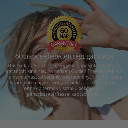
60 napos elégedettségi garancia
Büszkék vagyunk arra, hogy 60 napos elégedettségi
garanciát kínálhatunk minden Golden Tree termékre.*
Ha nem tapasztal semmilyen eredményt, kérjük, lépjen
kapcsolatba ügyfélszolgálatunkkal, akik segítenek
önnek a termék visszaküldésével és a
pénzvisszatérítéssel kapcsolatban.