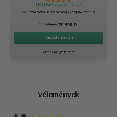
3908 Ellenőrzött vélemények
Női közérzetbarát összetevőjű komplex formula
27 990 Ft
20 590 Ft
KOSÁRHOZ AD
Termék megtekintése
Vélemények