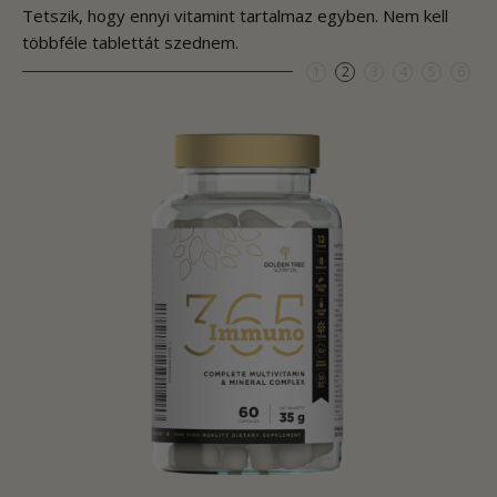
Tetszik, hogy ennyi vitamint tartalmaz egyben. Nem kell
Ne
többféle tablettát szednem.
ma
1
2
3
4
5
6