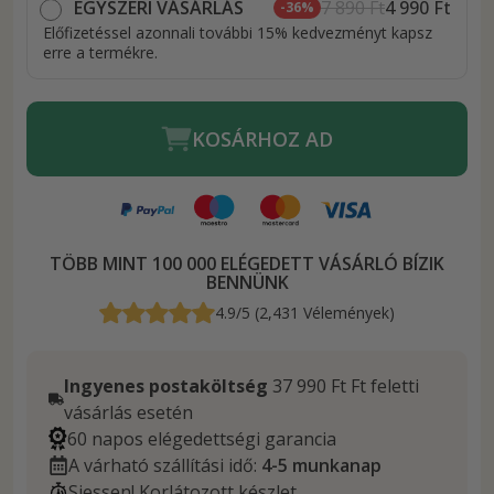
EGYSZERI VÁSÁRLÁS
7 890 Ft
4 990 Ft
-36%
Előfizetéssel azonnali további 15% kedvezményt kapsz
erre a termékre.
KOSÁRHOZ AD
TÖBB MINT 100 000 ELÉGEDETT VÁSÁRLÓ BÍZIK
BENNÜNK
4.9/5 (2,431 Vélemények)
Ingyenes postaköltség
37 990 Ft Ft feletti
vásárlás esetén
60 napos elégedettségi garancia
A várható szállítási idő:
4-5 munkanap
Siessen! Korlátozott készlet