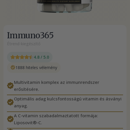
Immuno365
Étrend-kiegészítő
4.8 / 5.0
1888 hiteles vélemény
Multivitamin komplex az immunrendszer
erősítésére.
Optimális adag kulcsfontosságú vitamin és ásványi
anyag.
A C-vitamin szabadalmaztatott formája:
Liposovit®-C.