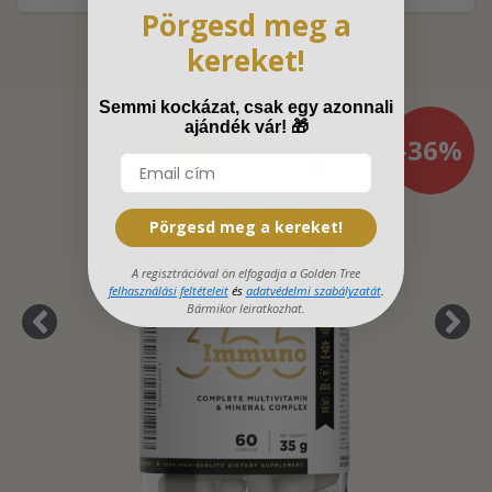
Pörgesd meg a
kereket!
Semmi kockázat, csak egy azonnali
ajándék vár!
🎁
-36%
Pörgesd meg a kereket!
A regisztrációval ön elfogadja a Golden Tree
felhasználási feltételeit
és
adatvédelmi szabályzatát
.
Bármikor leiratkozhat.