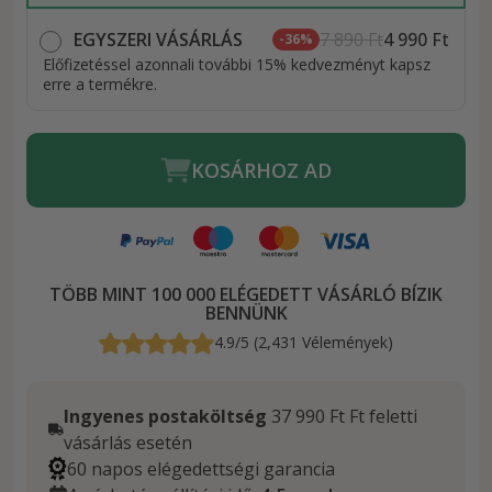
EGYSZERI VÁSÁRLÁS
7 890 Ft
4 990 Ft
-36%
Előfizetéssel azonnali további 15% kedvezményt kapsz
erre a termékre.
KOSÁRHOZ AD
TÖBB MINT 100 000 ELÉGEDETT VÁSÁRLÓ BÍZIK
BENNÜNK
4.9/5 (2,431 Vélemények)
Ingyenes postaköltség
37 990 Ft Ft feletti
vásárlás esetén
60 napos elégedettségi garancia