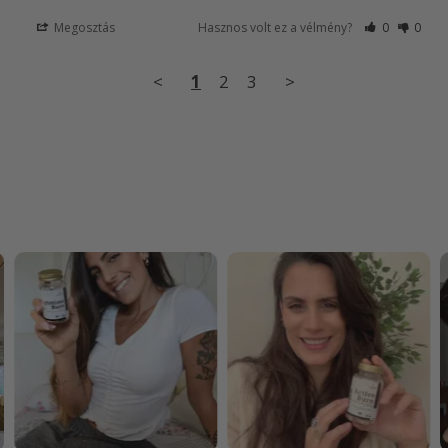
Megosztás
Hasznos volt ez a vélmény?
0
0
<
1
2
3
>