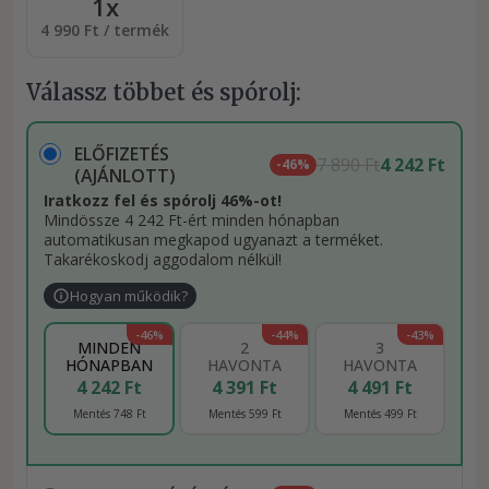
1x
4 990 Ft / termék
Válassz többet és spórolj:
ELŐFIZETÉS
7 890 Ft
4 242 Ft
-46%
(AJÁNLOTT)
Iratkozz fel és spórolj 46%-ot!
Mindössze 4 242 Ft-ért minden hónapban
automatikusan megkapod ugyanazt a terméket.
Takarékoskodj aggodalom nélkül!
Hogyan működik?
-46%
-44%
-43%
MINDEN
2
3
HÓNAPBAN
HAVONTA
HAVONTA
4 242 Ft
4 391 Ft
4 491 Ft
Mentés 748 Ft
Mentés 599 Ft
Mentés 499 Ft