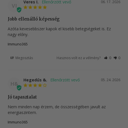
Veres I.
06. 17. 2026
VI
Jobb ellenálló képesség
Azóta kevesebbszer kapok el kisebb betegségeket is. Ez 
nagy előny.
Immuno365
Megosztás
Hasznos volt ez a vélmény?
0
0
Hegedűs &.
05. 24. 2026
H&
Jó tapasztalat
Nem minden nap érzem, de összességében javult az 
energiaszintem.
Immuno365