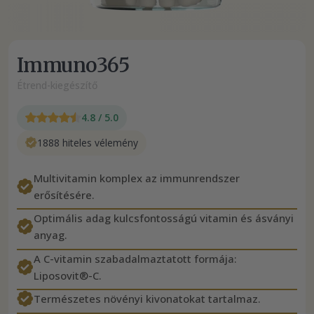
Immuno365
Étrend-kiegészítő
4.8 / 5.0
1888 hiteles vélemény
Multivitamin komplex az immunrendszer
erősítésére.
Optimális adag kulcsfontosságú vitamin és ásványi
anyag.
A C-vitamin szabadalmaztatott formája:
Liposovit®-C.
Természetes növényi kivonatokat tartalmaz.