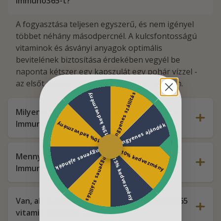
Immuno365-t?
A fogyasztása teljesen egyszerű, és nem igényel
többet néhány másodpercnél. A kulcsfontosságú
vitaminok és ásványi anyagok optimális
bevitelének biztosítása érdekében vegyél be
naponta kétszer egy kapszulát egy pohár vízzel -
az elsőt reggeli, a másodikat vacsora közben.
Ingyenes szállítás
15% kedvezmény
Milyen összetevők alkotják a Golden Tree
Immuno 365-öt?
10% kedvezmény
Ingyenes ajándék
Ingyenes ajándék
10% kedvezmény
Mennyi időre elég egy doboz Golden Tree
Ingyenes szállítás
15% kedvezmény
Immuno365?
Van, aki számára ellenjavallott az Immuno365
vitamin komplex szedése?