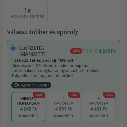
1x
4 990 Ft / termék
Válassz többet és spórolj:
ELŐFIZETÉS
7 890 Ft
4 242 Ft
-46%
(AJÁNLOTT)
Iratkozz fel és spórolj 46%-ot!
Mindössze 4 242 Ft-ért minden hónapban
automatikusan megkapod ugyanazt a terméket.
Takarékoskodj aggodalom nélkül!
Hogyan működik?
-46%
-44%
-43%
MINDEN
2
3
HÓNAPBAN
HAVONTA
HAVONTA
4 242 Ft
4 391 Ft
4 491 Ft
Mentés 748 Ft
Mentés 599 Ft
Mentés 499 Ft