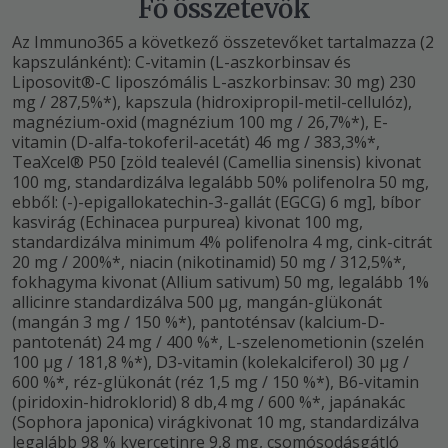
Fő összetevők
Az Immuno365 a következő összetevőket tartalmazza (2
kapszulánként): C-vitamin (L-aszkorbinsav és
Liposovit®-C liposzómális L-aszkorbinsav: 30 mg) 230
mg / 287,5%*), kapszula (hidroxipropil-metil-cellulóz),
magnézium-oxid (magnézium 100 mg / 26,7%*), E-
vitamin (D-alfa-tokoferil-acetát) 46 mg / 383,3%*,
TeaXcel® P50 [zöld tealevél (Camellia sinensis) kivonat
100 mg, standardizálva legalább 50% polifenolra 50 mg,
ebből: (-)-epigallokatechin-3-gallát (EGCG) 6 mg], bíbor
kasvirág (Echinacea purpurea) kivonat 100 mg,
standardizálva minimum 4% polifenolra 4 mg, cink-citrát
20 mg / 200%*, niacin (nikotinamid) 50 mg / 312,5%*,
fokhagyma kivonat (Allium sativum) 50 mg, legalább 1%
allicinre standardizálva 500 µg, mangán-glükonát
(mangán 3 mg / 150 %*), pantoténsav (kalcium-D-
pantotenát) 24 mg / 400 %*, L-szelenometionin (szelén
100 µg / 181,8 %*), D3-vitamin (kolekalciferol) 30 µg /
600 %*, réz-glükonát (réz 1,5 mg / 150 %*), B6-vitamin
(piridoxin-hidroklorid) 8 db,4 mg / 600 %*, japánakác
(Sophora japonica) virágkivonat 10 mg, standardizálva
legalább 98 % kvercetinre 9,8 mg, csomósodásgátló