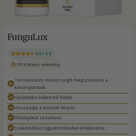
FunguLux
4.8 / 5.0
1814 hiteles vélemény
Természetes módon segít megszüntetni a
körömgombát.
Gyulladáscsökkentő hatás.
Visszaadja a körmök fényét.
Illóolajokat tartalmaz.
Szakértőkkel együttműködve kifejlesztve.