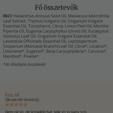
Fő összetevők
INCI:
Helianthus Annuus Seed Oil, Melaleuca Alternifolia
Leaf Extract, Thymus Vulgaris Oil, Origanum Vulgare
Essential Oil, Tocopherol, Citrus Limon Peel Oil, Mentha
Piperita Oil, Eugenia Caryophyllus (clove) Oil, Eucalyptus
Globulus Leaf Oil, Origanum Vulgare Essential Oil,
Lavandula Officinalis Essential Oil, Leptospermum
Scoparium (Manuka) Branch/Leaf Oil, Citral*, Linalool*,
Limonene*, Eugenol*, Beta-Caryophyllene*, Carvone*,
Menthol*, Pinene*.
*Az illóolajok összetevői
Kiss M.
Ko
Ellenőrzött vásárló
Ell
Nem olcsó, de legalább hat. Már ez is nagy szó.
Kb