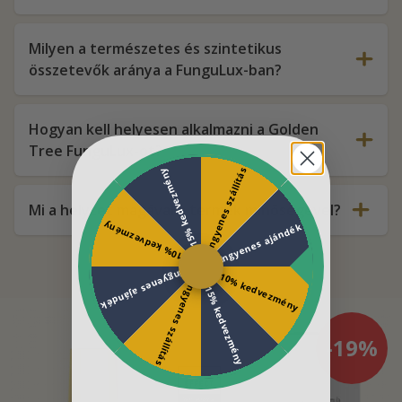
Milyen a természetes és szintetikus
összetevők aránya a FunguLux-ban?
Hogyan kell helyesen alkalmazni a Golden
Tree FunguLux-ot?
Ingyenes szállítás
15% kedvezmény
Mi a helyzet magával a termék minőségével?
10% kedvezmény
Ingyenes ajándék
Ingyenes ajándék
10% kedvezmény
Ingyenes szállítás
15% kedvezmény
-19%