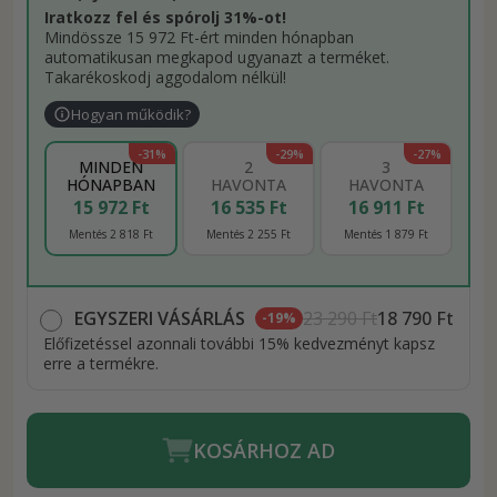
Iratkozz fel és spórolj 31%-ot!
Mindössze 15 972 Ft-ért minden hónapban
automatikusan megkapod ugyanazt a terméket.
Takarékoskodj aggodalom nélkül!
Hogyan működik?
-31%
-29%
-27%
MINDEN
2
3
HÓNAPBAN
HAVONTA
HAVONTA
15 972 Ft
16 535 Ft
16 911 Ft
Mentés 2 818 Ft
Mentés 2 255 Ft
Mentés 1 879 Ft
EGYSZERI VÁSÁRLÁS
23 290 Ft
18 790 Ft
-19%
Előfizetéssel azonnali további 15% kedvezményt kapsz
erre a termékre.
KOSÁRHOZ AD