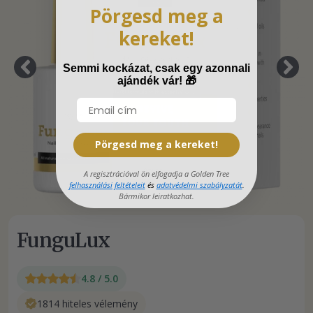
Pörgesd meg a
kereket!
Semmi kockázat, csak egy azonnali
ajándék vár!
🎁
Pörgesd meg a kereket!
A regisztrációval ön elfogadja a Golden Tree
felhasználási feltételeit
és
adatvédelmi szabályzatát
.
Bármikor leiratkozhat.
FunguLux
4.8 / 5.0
1814 hiteles vélemény