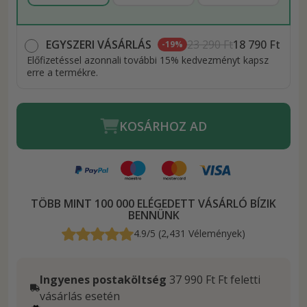
EGYSZERI VÁSÁRLÁS
23 290 Ft
18 790 Ft
-19%
Előfizetéssel azonnali további 15% kedvezményt kapsz
erre a termékre.
KOSÁRHOZ AD
TÖBB MINT 100 000 ELÉGEDETT VÁSÁRLÓ BÍZIK
BENNÜNK
4.9/5 (2,431 Vélemények)
Ingyenes postaköltség
37 990 Ft Ft feletti
vásárlás esetén