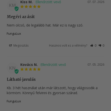
Kiss M.
07. 07. 2026
KM
Megéri az árát
Nem olcsó, de legalább hat. Már ez is nagy szó.
FunguLux
Megosztás
Hasznos volt ez a vélmény?
0
0
Kovács N.
07. 05. 2026
KN
Látható javulás
Kb. 3 hét használat után már látszott, hogy világosodik a 
körmöm. Könnyű felvinni és gyorsan szárad.
FunguLux