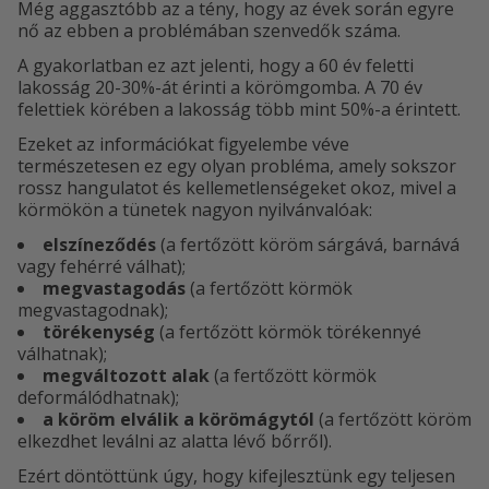
Még aggasztóbb az a tény, hogy az évek során egyre
nő az ebben a problémában szenvedők száma.
A gyakorlatban ez azt jelenti, hogy a 60 év feletti
lakosság 20-30%-át érinti a körömgomba. A 70 év
felettiek körében a lakosság több mint 50%-a érintett.
Ezeket az információkat figyelembe véve
természetesen ez egy olyan probléma, amely sokszor
rossz hangulatot és kellemetlenségeket okoz, mivel a
körmökön a tünetek nagyon nyilvánvalóak:
elszíneződés
(a fertőzött köröm sárgává, barnává
vagy fehérré válhat);
megvastagodás
(a fertőzött körmök
megvastagodnak);
törékenység
(a fertőzött körmök törékennyé
válhatnak);
megváltozott alak
(a fertőzött körmök
deformálódhatnak);
a
köröm elválik a körömágytól
(a fertőzött köröm
elkezdhet leválni az alatta lévő bőrről).
Ezért döntöttünk úgy, hogy kifejlesztünk egy teljesen