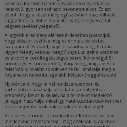
színezi a körmöt, hanem egyszerűen egy átlátszó,
rendkívül gyorsan száradó bevonatot alkot. Ez azt
jelenti, hogy a készítmény egész évben használható,
függetlenül a lábbeli típusától vagy az egyén által
végzett tevékenységektől.
A legjobb eredmény elérése érdekében javasoljuk,
hogy először tisztítsa meg az érintett területet
szappannal és vízzel, majd jól szárítsa meg. Ezután
vigyen fel egy vékony réteg FunguLux gélt a körömre
és a köröm körüli egészséges bőrre (körömágybőr,
körömágy és körömredők). Várja meg, amíg a gél jól
felszívódik, mielőtt zoknit venne fel. Ismételje meg a
folyamatot naponta legalább kétszer (reggel és este).
Nyilvánvaló, hogy minél rendszeresebben és
tartósabban használja az oldatot, annál jobb az
eredmény. De az is kiváló, ha a terméket megelőző
jelleggel használja, mivel így határozottan csökkentheti
a körömgomba kialakulásának valószínűségét.
Az összes információ közül a következő lesz az, ami
mindenkinek tetszeni fog - még azoknak is, akiknek
erős kétségeik vannak a termék hatékonyságával