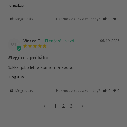
FunguLux
Megosztás
Hasznos volt ez a vélmény?
0
0
Vincze T.
06. 19. 2026
VT
Megéri kipróbálni
Sokkal jobb lett a körmöm állapota.
FunguLux
Megosztás
Hasznos volt ez a vélmény?
0
0
<
1
2
3
>