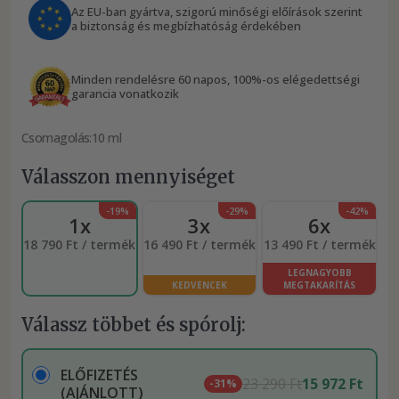
Az EU-ban gyártva, szigorú minőségi előírások szerint
a biztonság és megbízhatóság érdekében
Minden rendelésre 60 napos, 100%-os elégedettségi
garancia vonatkozik
Csomagolás:
10 ml
Válasszon mennyiséget
-19%
-29%
-42%
1x
3x
6x
18 790 Ft / termék
16 490 Ft / termék
13 490 Ft / termék
LEGNAGYOBB
KEDVENCEK
MEGTAKARÍTÁS
Válassz többet és spórolj:
ELŐFIZETÉS
23 290 Ft
15 972 Ft
-31%
(AJÁNLOTT)