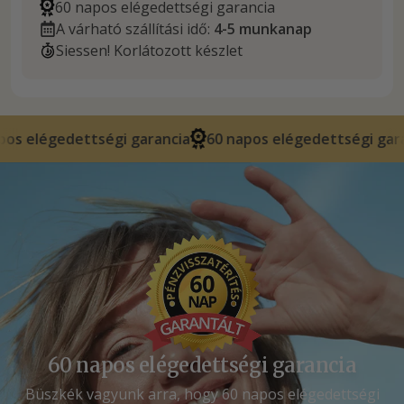
60 napos elégedettségi garancia
A várható szállítási idő:
4-5 munkanap
Siessen! Korlátozott készlet
égi garancia
60 napos elégedettségi garancia
60 napo
60 napos elégedettségi garancia
Büszkék vagyunk arra, hogy 60 napos elégedettségi