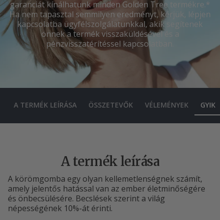
garanciát kínálhatunk minden Golden Tree termékre.*
Ha nem tapasztal semmilyen eredményt, kérjük, lépjen
kapcsolatba ügyfélszolgálatunkkal, akik segítenek
önnek a termék visszaküldésével és a
pénzvisszatérítéssel kapcsolatban.
A TERMÉK LEÍRÁSA
ÖSSZETEVŐK
VÉLEMÉNYEK
GYIK
A termék leírása
A körömgomba egy olyan kellemetlenségnek számít,
amely jelentős hatással van az ember életminőségére
és önbecsülésére. Becslések szerint a világ
népességének 10%-át érinti.