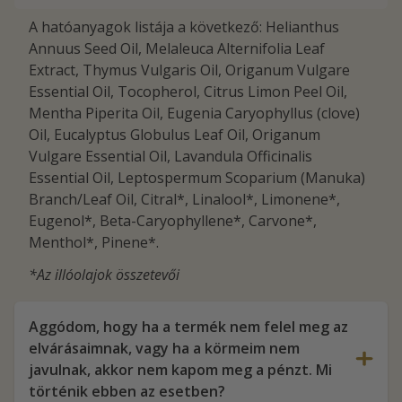
A hatóanyagok listája a következő: Helianthus
Annuus Seed Oil, Melaleuca Alternifolia Leaf
Extract, Thymus Vulgaris Oil, Origanum Vulgare
Essential Oil, Tocopherol, Citrus Limon Peel Oil,
Mentha Piperita Oil, Eugenia Caryophyllus (clove)
Oil, Eucalyptus Globulus Leaf Oil, Origanum
Vulgare Essential Oil, Lavandula Officinalis
Essential Oil, Leptospermum Scoparium (Manuka)
Branch/Leaf Oil, Citral*, Linalool*, Limonene*,
Eugenol*, Beta-Caryophyllene*, Carvone*,
Menthol*, Pinene*.
*Az illóolajok összetevői
Aggódom, hogy ha a termék nem felel meg az
elvárásaimnak, vagy ha a körmeim nem
javulnak, akkor nem kapom meg a pénzt. Mi
történik ebben az esetben?