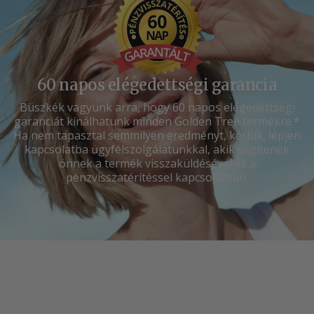
60 napos elégedettségi garancia
Büszkék vagyunk arra, hogy 60 napos elégedettségi
garanciát kínálhatunk minden Golden Tree termékre.*
Ha nem tapasztal semmilyen eredményt, kérjük, lépjen
kapcsolatba ügyfélszolgálatunkkal, akik segítenek
önnek a termék visszaküldésével és a
pénzvisszatérítéssel kapcsolatban.