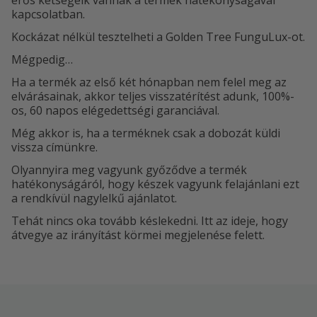
kapcsolatban.
Kockázat nélkül tesztelheti a Golden Tree FunguLux-ot.
Mégpedig…
Ha a termék az első két hónapban nem felel meg az
elvárásainak, akkor teljes visszatérítést adunk, 100%-
os, 60 napos elégedettségi garanciával.
Még akkor is, ha a terméknek csak a dobozát küldi
vissza címünkre.
Olyannyira meg vagyunk győződve a termék
hatékonyságáról, hogy készek vagyunk felajánlani ezt
a rendkívül nagylelkű ajánlatot.
Tehát nincs oka tovább késlekedni. Itt az ideje, hogy
átvegye az irányítást körmei megjelenése felett.