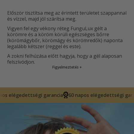
Először tisztítsa meg az érintett területet szappannal
és vízzel, majd jól szárítsa meg.
Vigyen fel egy vékony réteg FunguLux gélt a
körömre és a köröm körüli egészséges bőrre
(körömágybőr, körömágy és körömredők) naponta
legalább kétszer (reggel és este).
A zokni felhúzása előtt hagyja, hogy a gél alaposan
felszívódjon.
Figyelmeztetés
+
égi garancia
60 napos elégedettségi garancia
60 napo