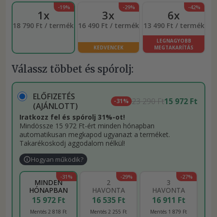
-19%
-29%
-42%
1x
3x
6x
18 790 Ft / termék
16 490 Ft / termék
13 490 Ft / termék
LEGNAGYOBB
KEDVENCEK
MEGTAKARÍTÁS
Válassz többet és spórolj:
ELŐFIZETÉS
23 290 Ft
15 972 Ft
-31%
(AJÁNLOTT)
Iratkozz fel és spórolj 31%-ot!
Mindössze 15 972 Ft-ért minden hónapban
automatikusan megkapod ugyanazt a terméket.
Takarékoskodj aggodalom nélkül!
Hogyan működik?
-31%
-29%
-27%
MINDEN
2
3
HÓNAPBAN
HAVONTA
HAVONTA
15 972 Ft
16 535 Ft
16 911 Ft
Mentés 2 818 Ft
Mentés 2 255 Ft
Mentés 1 879 Ft