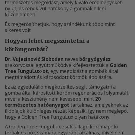
természetes megoldást, amely kiváló eredményeket
nyújt, és rendkívül hatékony a gombák elleni
küzdelemben.
És megerősíthetjük, hogy szándékunk több mint
sikeres volt.
Hogyan lehet megszüntetni a
körömgombát?
Dr.
Vujasinović Slobodan
neves
bőrgyógyász
szakorvossal együttműködve kifejlesztettük a
Golden
Tree FunguLux-ot
, egy megoldást a gombák által
megtámadott és károsodott körmök ápolására.
Ez az egyedülálló megközelítés segít támogatni a
gomba által károsított köröm regenerációs folyamatát,
mivel a készítmény nem kevesebb, mint
20
természetes hatóanyagot
tartalmaz, amelyeknek az
illóolajok különleges részét képezik, így nem meglepő,
hogy a Golden Tree FunguLux olyan hatékony.
A Golden Tree FunguLux zselé állagú körömápoló
férfiak és nők számára egyaránt alkalmas, mivel nem