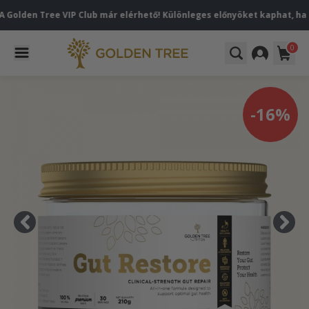
 Tree VIP Club már elérhető! Különleges előnyöket kaphat, ha először 
0
-16%