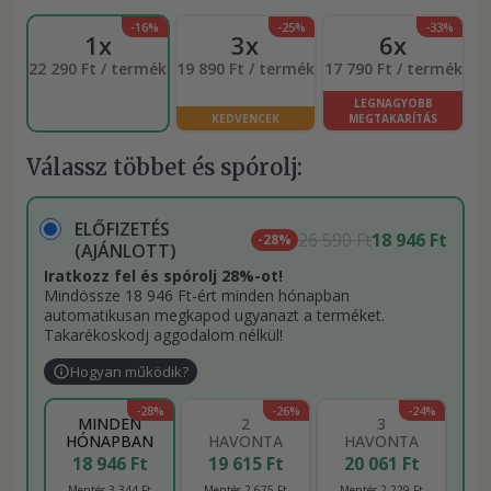
-16%
-25%
-33%
1x
3x
6x
22 290 Ft / termék
19 890 Ft / termék
17 790 Ft / termék
LEGNAGYOBB
KEDVENCEK
MEGTAKARÍTÁS
Válassz többet és spórolj:
ELŐFIZETÉS
26 590 Ft
18 946 Ft
-28%
(AJÁNLOTT)
Iratkozz fel és spórolj 28%-ot!
Mindössze 18 946 Ft-ért minden hónapban
automatikusan megkapod ugyanazt a terméket.
Takarékoskodj aggodalom nélkül!
Hogyan működik?
-28%
-26%
-24%
MINDEN
2
3
HÓNAPBAN
HAVONTA
HAVONTA
18 946 Ft
19 615 Ft
20 061 Ft
Mentés 3 344 Ft
Mentés 2 675 Ft
Mentés 2 229 Ft