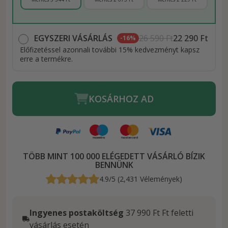
EGYSZERI VÁSÁRLÁS
26 590 Ft
22 290 Ft
-16%
Előfizetéssel azonnali további 15% kedvezményt kapsz
erre a termékre.
KOSÁRHOZ AD
TÖBB MINT 100 000 ELÉGEDETT VÁSÁRLÓ BÍZIK
BENNÜNK
4.9/5 (2,431 Vélemények)
Ingyenes postaköltség
37 990 Ft Ft feletti
vásárlás esetén