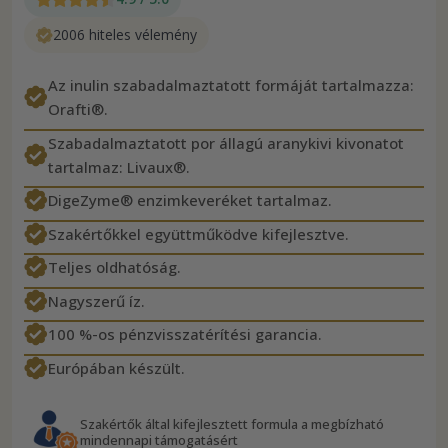
2006 hiteles vélemény
Az inulin szabadalmaztatott formáját tartalmazza:
Orafti®.
Szabadalmaztatott por állagú aranykivi kivonatot
tartalmaz: Livaux®.
DigeZyme® enzimkeveréket tartalmaz.
Szakértőkkel együttműködve kifejlesztve.
Teljes oldhatóság.
Nagyszerű íz.
100 %-os pénzvisszatérítési garancia.
Európában készült.
Szakértők által kifejlesztett formula a megbízható
mindennapi támogatásért