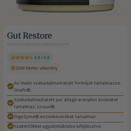
Gut Restore
Étrend-kiegészítő édesítőszerrel
4.9 / 5.0
2006 hiteles vélemény
Az inulin szabadalmaztatott formáját tartalmazza:
Orafti®.
Szabadalmaztatott por állagú aranykivi kivonatot
tartalmaz: Livaux®.
DigeZyme® enzimkeveréket tartalmaz.
Szakértőkkel együttműködve kifejlesztve.