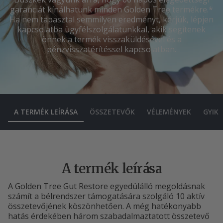
garanciát kínálhatunk minden Golden Tree termékre.*
Ha nem tapasztal semmilyen eredményt, kérjük, lépjen
kapcsolatba ügyfélszolgálatunkkal, akik segítenek
önnek a termék visszaküldésével és a
pénzvisszatérítéssel kapcsolatban.
A TERMÉK LEÍRÁSA
ÖSSZETEVŐK
VÉLEMÉNYEK
GYIK
A termék leírása
A Golden Tree Gut Restore egyedülálló megoldásnak
számít a bélrendszer támogatására szolgáló 10 aktív
összetevőjének köszönhetően. A még hatékonyabb
hatás érdekében három szabadalmaztatott összetevő