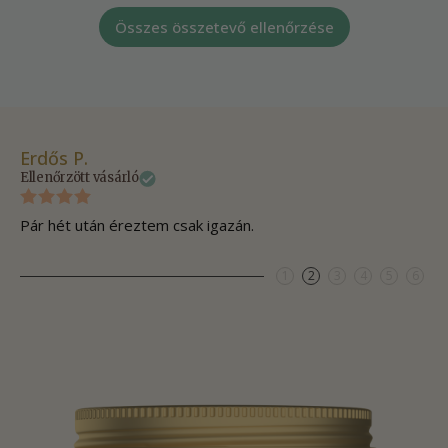
Összes összetevő ellenőrzése
Erdős P.
Ol
Ellenőrzött vásárló
Ell
Pár hét után éreztem csak igazán.
Eg
1
2
3
4
5
6