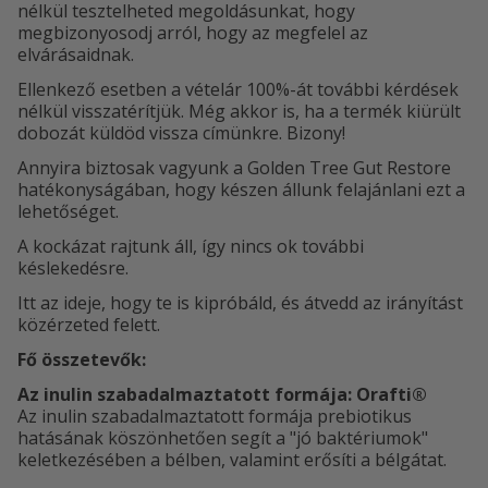
nélkül tesztelheted megoldásunkat, hogy
megbizonyosodj arról, hogy az megfelel az
elvárásaidnak.
Ellenkező esetben a vételár 100%-át további kérdések
nélkül visszatérítjük. Még akkor is, ha a termék kiürült
dobozát küldöd vissza címünkre. Bizony!
Annyira biztosak vagyunk a Golden Tree Gut Restore
hatékonyságában, hogy készen állunk felajánlani ezt a
lehetőséget.
A kockázat rajtunk áll, így nincs ok további
késlekedésre.
Itt az ideje, hogy te is kipróbáld, és átvedd az irányítást
közérzeted felett.
Fő összetevők:
Az inulin szabadalmaztatott formája: Orafti®
Az inulin szabadalmaztatott formája prebiotikus
hatásának köszönhetően segít a "jó baktériumok"
keletkezésében a bélben, valamint erősíti a bélgátat.