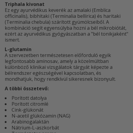
Triphala kivonat
Ez egy ayurvédikus keverék az amalaki (Emblica
officinalis), bibhitaki (Terminalia bellirica) és haritaki
(Terminalia chebula) szárított gyümölcseiből. A
kombináció segít egyensúlyba hozni a bél mikrobiótát,
ezért az ayurvédikus gyógyászatban a "bél tonikjaként"
ismert.
L-glutamin
A szervezetben természetesen előforduló egyik
legfontosabb aminosav, amely a közelmúltban
különböző klinikai vizsgálatok tárgyát képezte a
bélrendszer egészségével kapcsolatban, és
mondhatjuk, hogy rendkívül sikeresnek bizonyult.
A többi összetevő:
Porított datolya
Porított citromlé
Cink-glükonát
N-acetil glükózamin (NAG)
Arabinogalaktán
Nátrium-L-aszkorbát