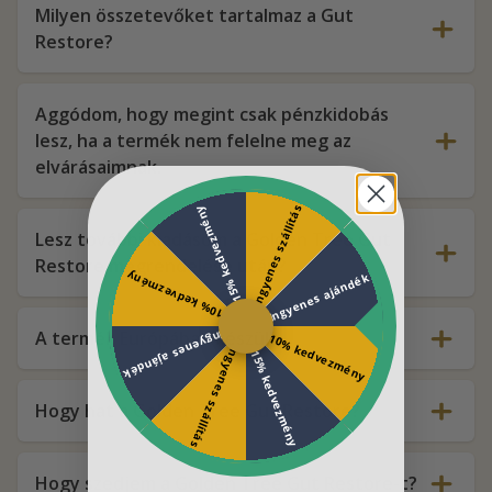
Milyen összetevőket tartalmaz a Gut
Restore?
Aggódom, hogy megint csak pénzkidobás
lesz, ha a termék nem felelne meg az
elvárásaimnak.
Ingyenes szállítás
15% kedvezmény
Lesz további kiadásom a Golden Tree Gut
Restore megrendelése után?
10% kedvezmény
Ingyenes ajándék
A termék Európában készül?
Ingyenes ajándék
10% kedvezmény
Ingyenes szállítás
15% kedvezmény
Hogy hat a Golden Tree Gut Restore?
Hogy szedjem a Golden Tree Gut Restore-t?