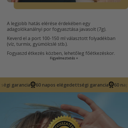
A legjobb hatás elérése érdekében egy
adagolókanálnyi por fogyasztása javasolt (7g).
Keverd el a port 100-150 ml választott folyadékban
(víz, turmix, gyümölcslé stb.).
Fogyaszd étkezés közben, lehetőleg főétkezéskor.
Figyelmeztetés
+
60 napos elégedettségi garancia
60 napos elégedettsé