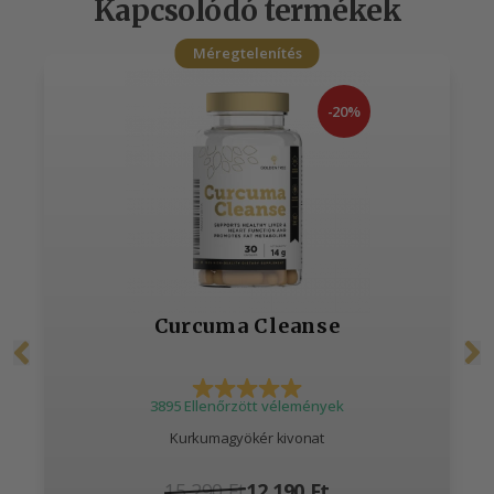
Kapcsolódó termékek
Méregtelenítés
-20%
Curcuma Cleanse
3895 Ellenőrzött vélemények
Kurkumagyökér kivonat
15 290 Ft
12 190 Ft