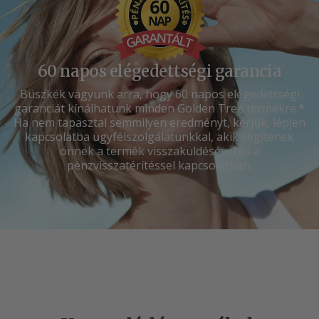
60 napos elégedettségi garancia
Büszkék vagyunk arra, hogy 60 napos elégedettségi
garanciát kínálhatunk minden Golden Tree termékre.*
Ha nem tapasztal semmilyen eredményt, kérjük, lépjen
kapcsolatba ügyfélszolgálatunkkal, akik segítenek
önnek a termék visszaküldésével és a
pénzvisszatérítéssel kapcsolatban.