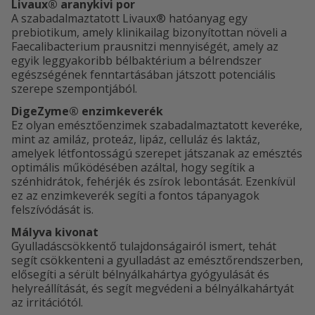
Livaux® aranykivi por
A szabadalmaztatott Livaux® hatóanyag egy
prebiotikum, amely klinikailag bizonyítottan növeli a
Faecalibacterium prausnitzi mennyiségét, amely az
egyik leggyakoribb bélbaktérium a bélrendszer
egészségének fenntartásában játszott potenciális
szerepe szempontjából.
DigeZyme® enzimkeverék
Ez olyan emésztőenzimek szabadalmaztatott keveréke,
mint az amiláz, proteáz, lipáz, celluláz és laktáz,
amelyek létfontosságú szerepet játszanak az emésztés
optimális működésében azáltal, hogy segítik a
szénhidrátok, fehérjék és zsírok lebontását. Ezenkívül
ez az enzimkeverék segíti a fontos tápanyagok
felszívódását is.
Mályva kivonat
Gyulladáscsökkentő tulajdonságairól ismert, tehát
segít csökkenteni a gyulladást az emésztőrendszerben,
elősegíti a sérült bélnyálkahártya gyógyulását és
helyreállítását, és segít megvédeni a bélnyálkahártyát
az irritációtól.