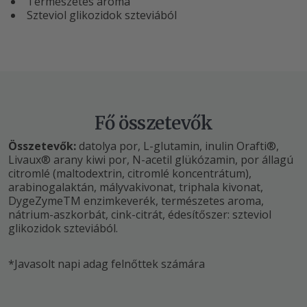
Természetes aroma
Szteviol glikozidok szteviából
Fő összetevők
Összetevők:
datolya por, L-glutamin, inulin Orafti®,
Livaux® arany kiwi por, N-acetil glükózamin, por állagú
citromlé (maltodextrin, citromlé koncentrátum),
arabinogalaktán, mályvakivonat, triphala kivonat,
DygeZyme
TM
enzimkeverék, természetes aroma,
nátrium-aszkorbát, cink-citrát, édesítőszer: szteviol
glikozidok szteviából.
*Javasolt napi adag felnőttek számára