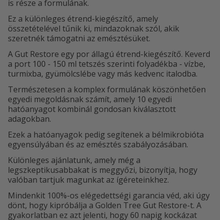
is része a formulának.
Ez a különleges étrend-kiegészítő, amely
összetételével tűnik ki, mindazoknak szól, akik
szeretnék támogatni az emésztésüket.
A Gut Restore egy por állagú étrend-kiegészítő. Keverd
a port 100 - 150 ml tetszés szerinti folyadékba - vízbe,
turmixba, gyümölcslébe vagy más kedvenc italodba.
Természetesen a komplex formulának köszönhetően
egyedi megoldásnak számít, amely 10 egyedi
hatóanyagot kombinál gondosan kiválasztott
adagokban.
Ezek a hatóanyagok pedig segítenek a bélmikrobióta
egyensúlyában és az emésztés szabályozásában.
Különleges ajánlatunk, amely még a
legszkeptikusabbakat is meggyőzi, bizonyítja, hogy
valóban tartjuk magunkat az ígéreteinkhez.
Mindenkit 100%-os elégedettségi garancia véd, aki úgy
dönt, hogy kipróbálja a Golden Tree Gut Restore-t. A
gyakorlatban ez azt jelenti, hogy 60 napig kockázat