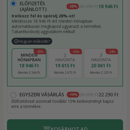
ELŐFIZETÉS
26 590 Ft
18 946 Ft
-28%
(AJÁNLOTT)
Iratkozz fel és spórolj 28%-ot!
Mindössze 18 946 Ft-ért minden hónapban
automatikusan megkapod ugyanazt a terméket.
Takarékoskodj aggodalom nélkül!
Hogyan működik?
-28%
-26%
-24%
MINDEN
2
3
HÓNAPBAN
HAVONTA
HAVONTA
18 946 Ft
19 615 Ft
20 061 Ft
Mentés 3 344 Ft
Mentés 2 675 Ft
Mentés 2 229 Ft
EGYSZERI VÁSÁRLÁS
26 590 Ft
22 290 Ft
-16%
Előfizetéssel azonnali további 15% kedvezményt kapsz
erre a termékre.
KOSÁRHOZ AD