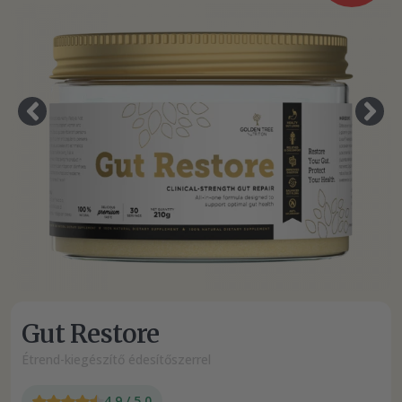
Gut Restore
Étrend-kiegészítő édesítőszerrel
4.9 / 5.0