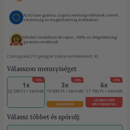
Az EU-ban gyártva, szigorú minőségi előírások szerint
a biztonság és megbízhatóság érdekében
Minden rendelésre 60 napos, 100%-os elégedettségi
garancia vonatkozik
Csomagolás:
210 g
Adagok száma termékenként: 30
Válasszon mennyiséget
-16%
-25%
-33%
1x
3x
6x
22 290 Ft / termék
19 890 Ft / termék
17 790 Ft / termék
LEGNAGYOBB
KEDVENCEK
MEGTAKARÍTÁS
Válassz többet és spórolj: