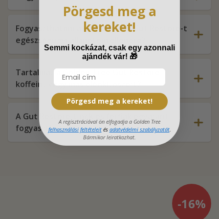
Pörgesd meg a
kereket!
Fogyaszthatom a Golden Tree Gut Restore-t
egészségügyi állapotom ellenére?
Semmi kockázat, csak egy azonnali
ajándék vár!
🎁
Tartalmaz a Golden Tree Gut Restore
koffeint vagy más élénkítőszert?
Pörgesd meg a kereket!
A Gut Restore-t nők és férfiak egyaránt
A regisztrációval ön elfogadja a Golden Tree
fogyaszthatják?
felhasználási feltételeit
és
adatvédelmi szabályzatát
.
Bármikor leiratkozhat.
-16%