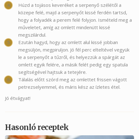
Húzd a tojásos keveréket a serpenyő szélétől a
közepe felé, majd a serpenyőt kissé ferdén tartsd,
hogy a folyadék a perem felé folyjon. Ismételd meg a
műveletet, amíg az omlett mindenütt kissé
megszilárdul.
Ezután hagyd, hogy az omlett alul kissé jobban
megsüljön, megpiruljon. Jó fél perc elteltével vegyük
le a serpenyőt a tűzről, és helyezzük a spárgát az
omlett egyik felére, a másik felét pedig egy spatula
segítségével hajtsuk a tetejére.
Tálalás előtt szórd meg az omlettet frissen vágott
petrezselyemmel, és máris kész az ízletes étel.
Jó étvágyat!
Hasonló receptek