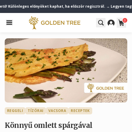
! Különleges előnyöket kaphat, ha először regisztrál. → Legyen tag!
0
REGGELI
TÍZÓRAI
VACSORA
RECEPTEK
Könnyű omlett spárgával