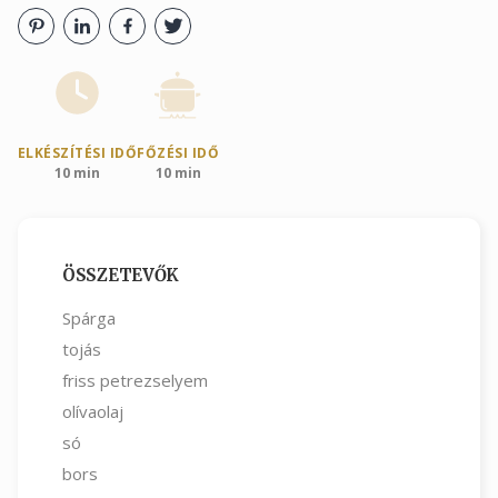
ELKÉSZÍTÉSI IDŐ
FŐZÉSI IDŐ
10 min
10 min
ÖSSZETEVŐK
Spárga
tojás
friss petrezselyem
olívaolaj
só
bors