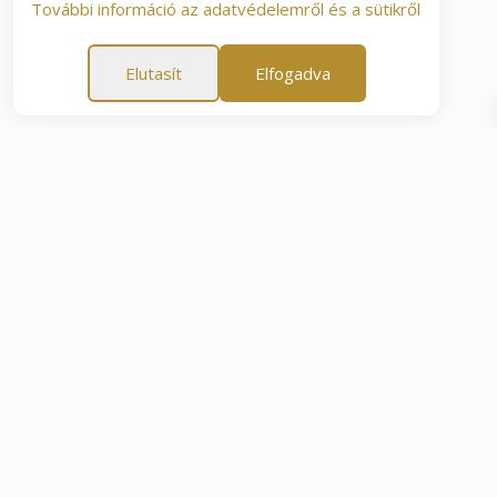
További információ az adatvédelemről és a sütikről
Elutasít
Elfogadva
ia
60 napos elégedettségi garancia
60 napos elégedet