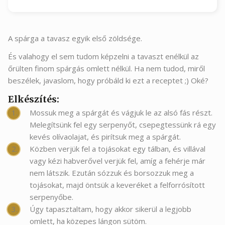
A spárga a tavasz egyik első zöldsége.
És valahogy el sem tudom képzelni a tavaszt enélkül az
őrülten finom spárgás omlett nélkül. Ha nem tudod, miről
beszélek, javaslom, hogy próbáld ki ezt a receptet ;) Oké?
Elkészítés:
Mossuk meg a spárgát és vágjuk le az alsó fás részt.
Melegítsünk fel egy serpenyőt, csepegtessünk rá egy
kevés olívaolajat, és pirítsuk meg a spárgát.
Közben verjük fel a tojásokat egy tálban, és villával
vagy kézi habverővel verjük fel, amíg a fehérje már
nem látszik. Ezután sózzuk és borsozzuk meg a
tojásokat, majd öntsük a keveréket a felforrósított
serpenyőbe.
Úgy tapasztaltam, hogy akkor sikerül a legjobb
omlett, ha közepes lángon sütöm.