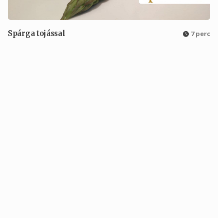
Spárga tojással
7 perc