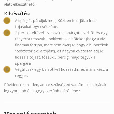
alatt elkészíthető.
Elkészítés:
A spárgát pároljuk meg. Közben felütjük a friss
tojásokat egy csészébe.
2 perc elteltével kivesszük a spárgát a vízből, és egy
tányérra tesszük. Csökkentjük a hőfokot (hogy a víz
finoman forrjon, mert nem akarjuk, hogy a buborékok
"összetörjék" a tojást), és nagyon óvatosan adjuk
hozzá a tojást, főzzük 3 percig, majd tegyük a
spárgára.
Végül csak egy kis sót kell hozzáadni, és máris kész a
reggeli.
Röviden: ez minden, amire szükséged van álmaid alakjának
leggyorsabb és legegyszerűbb eléréséhez.