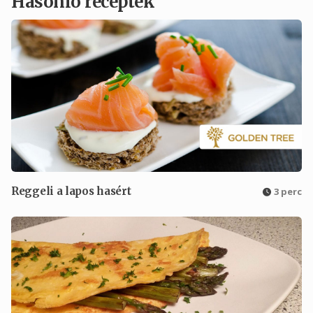
Hasonló receptek
Reggeli a lapos hasért
3 perc