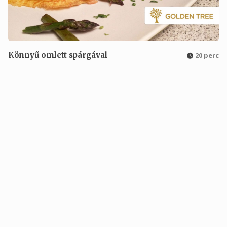
Könnyű omlett spárgával
20 perc