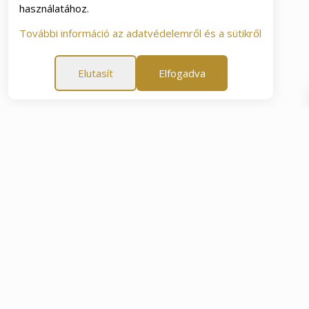
használatához.
További információ az adatvédelemről és a sütikről
Elutasít
Elfogadva
arancia
60 napos elégedettségi garancia
60 napos elé