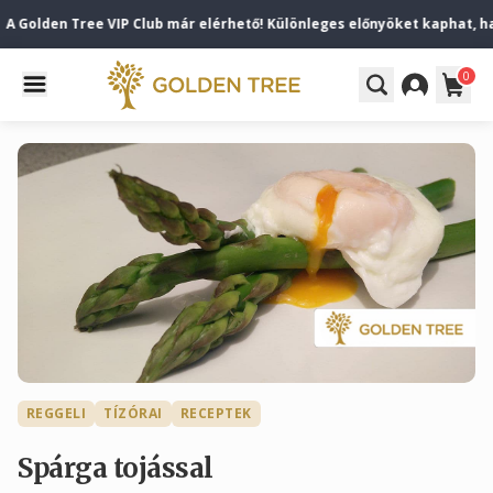
 Golden Tree VIP Club már elérhető! Különleges előnyöket kaphat, ha el
0
REGGELI
TÍZÓRAI
RECEPTEK
Spárga tojással