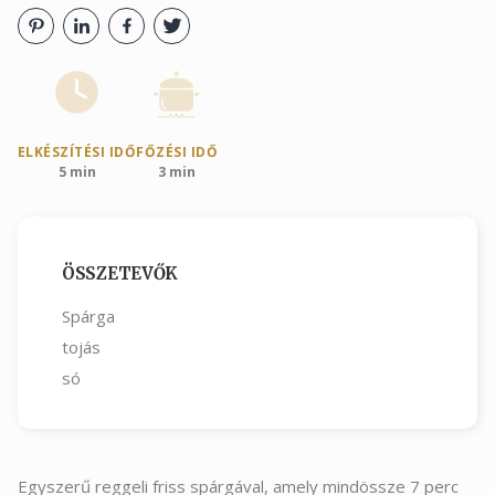
ELKÉSZÍTÉSI IDŐ
FŐZÉSI IDŐ
5 min
3 min
ÖSSZETEVŐK
Spárga
tojás
só
Egyszerű reggeli friss spárgával, amely mindössze 7 perc