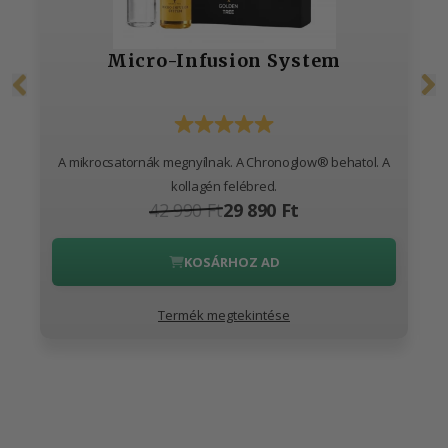
Micro-Infusion System
A mikrocsatornák megnyílnak. A Chronoglow® behatol. A
kollagén felébred.
42 990 Ft
29 890 Ft
KOSÁRHOZ AD
Termék megtekintése