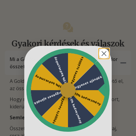
Gyakori kérdések és válaszok
Ingyenes szállítás
Mi a Golden Tree Scent természetes dezodor
15% kedvezmény
összetétele?
10% kedvezmény
Ingyenes ajándék
A Golden Tree Scent három változatban érhető el,
az összetétel ez szerint változik.
Ingyenes ajándék
10% kedvezmény
Ingyenes szállítás
15% kedvezmény
Hogy milyen összetevőket tartalmaz a dezodort,
kiderül az alábbiakban.
Semleges
Összetétel (INCI): prunus amygdalus dulcis olaj,
cera alba, magnézium-oxid.