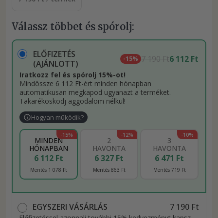
Válassz többet és spórolj:
ELŐFIZETÉS
7 190 Ft
6 112 Ft
-15%
(AJÁNLOTT)
Iratkozz fel és spórolj 15%-ot!
Mindössze 6 112 Ft-ért minden hónapban
automatikusan megkapod ugyanazt a terméket.
Takarékoskodj aggodalom nélkül!
Hogyan működik?
-15%
-12%
-10%
MINDEN
2
3
HÓNAPBAN
HAVONTA
HAVONTA
6 112 Ft
6 327 Ft
6 471 Ft
Mentés 1 078 Ft
Mentés 863 Ft
Mentés 719 Ft
EGYSZERI VÁSÁRLÁS
7 190 Ft
Előfizetéssel azonnali további 15% kedvezményt kapsz