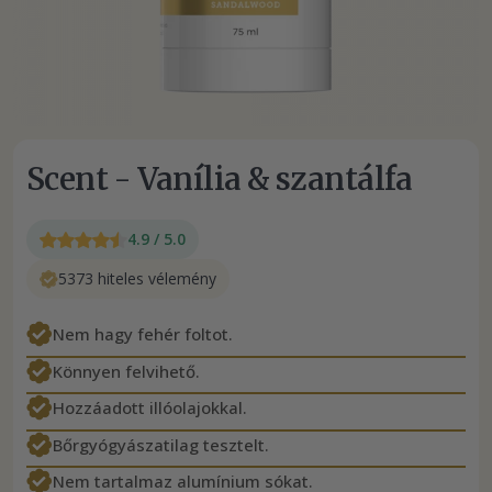
Scent - Vanília & szantálfa
4.9 / 5.0
5373 hiteles vélemény
Nem hagy fehér foltot.
Könnyen felvihető.
Hozzáadott illóolajokkal.
Bőrgyógyászatilag tesztelt.
Nem tartalmaz alumínium sókat.