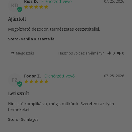
Kiss D.
07. 25. 2026
KD
Ajánlott
Megbízható dezodor, természetes összetétellel.
Scent - Vanília & szantálfa
Megosztás
Hasznos volt ez a vélmény?
0
0
Fodor Z.
07. 25. 2026
FZ
Letisztult
Nincs túlkomplikálva, mégis működik. Szeretem az ilyen 
termékeket.
Scent - Semleges