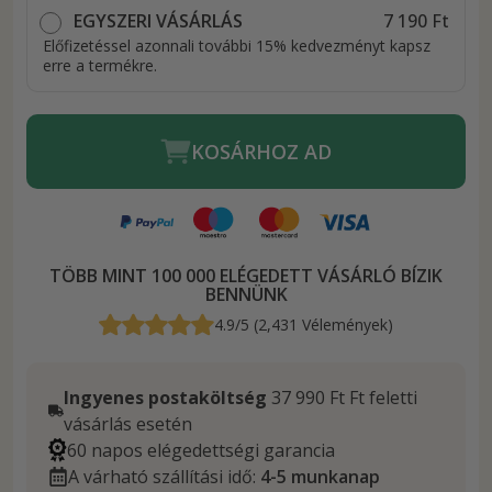
EGYSZERI VÁSÁRLÁS
7 190 Ft
Előfizetéssel azonnali további 15% kedvezményt kapsz
erre a termékre.
KOSÁRHOZ AD
TÖBB MINT 100 000 ELÉGEDETT VÁSÁRLÓ BÍZIK
BENNÜNK
4.9/5 (2,431 Vélemények)
Ingyenes postaköltség
37 990 Ft Ft feletti
vásárlás esetén
60 napos elégedettségi garancia
A várható szállítási idő:
4-5 munkanap