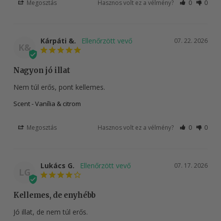
Megosztás
Hasznos volt ez a vélmény?
0
0
Kárpáti &.
07. 22. 2026
K&
Nagyon jó illat
Nem túl erős, pont kellemes.
Scent - Vanília & citrom
Megosztás
Hasznos volt ez a vélmény?
0
0
Lukács G.
07. 17. 2026
LG
Kellemes, de enyhébb
Jó illat, de nem túl erős.