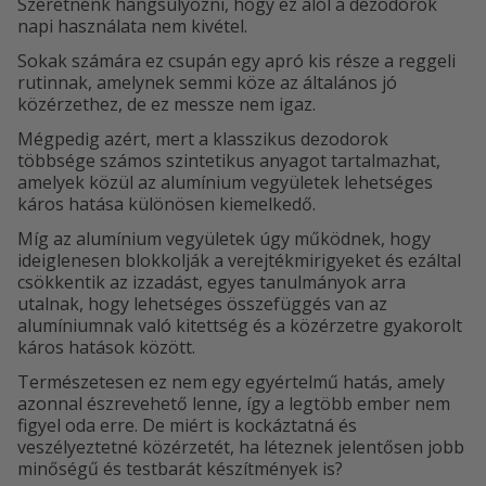
Szeretnénk hangsúlyozni, hogy ez alól a dezodorok
napi használata nem kivétel.
Sokak számára ez csupán egy apró kis része a reggeli
rutinnak, amelynek semmi köze az általános jó
közérzethez, de ez messze nem igaz.
Mégpedig azért, mert a klasszikus dezodorok
többsége számos szintetikus anyagot tartalmazhat,
amelyek közül az alumínium vegyületek lehetséges
káros hatása különösen kiemelkedő.
Míg az alumínium vegyületek úgy működnek, hogy
ideiglenesen blokkolják a verejtékmirigyeket és ezáltal
csökkentik az izzadást, egyes tanulmányok arra
utalnak, hogy lehetséges összefüggés van az
alumíniumnak való kitettség és a közérzetre gyakorolt
káros hatások között.
Természetesen ez nem egy egyértelmű hatás, amely
azonnal észrevehető lenne, így a legtöbb ember nem
figyel oda erre. De miért is kockáztatná és
veszélyeztetné közérzetét, ha léteznek jelentősen jobb
minőségű és testbarát készítmények is?