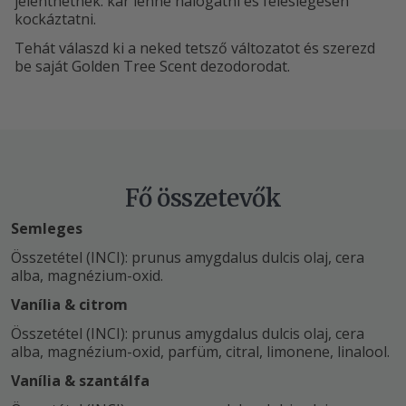
jelenthetnek: kár lenne halogatni és feleslegesen
kockáztatni.
Tehát válaszd ki a neked tetsző változatot és szerezd
be saját Golden Tree Scent dezodorodat.
Fő összetevők
Semleges
Összetétel (INCI): prunus amygdalus dulcis olaj, cera
alba, magnézium-oxid.
Vanília & citrom
Összetétel (INCI): prunus amygdalus dulcis olaj, cera
alba, magnézium-oxid, parfüm, citral, limonene, linalool.
Vanília & szantálfa