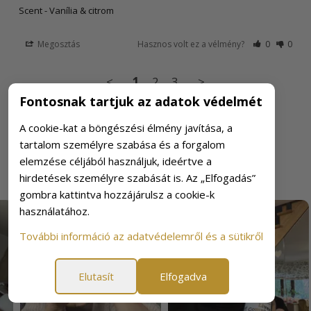
Scent - Vanília & citrom
Megosztás
Hasznos volt ez a vélmény?
0
0
<
1
2
3
>
Fontosnak tartjuk az adatok védelmét
A cookie-kat a böngészési élmény javítása, a
tartalom személyre szabása és a forgalom
elemzése céljából használjuk, ideértve a
hirdetések személyre szabását is. Az „Elfogadás”
gombra kattintva hozzájárulsz a cookie-k
használatához.
További információ az adatvédelemről és a sütikről
Elutasít
Elfogadva