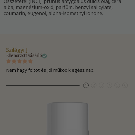
Összetétel (INCI): prunus amygdalus dulcis olaj, cera
alba, magnézium-oxid, parfüm, benzyl salicylate,
coumarin, eugenol, alpha-isomethyl ionone.
Szilágyi J.
Ki
Ellenőrzött vásárló
Ell
Nem hagy foltot és jól működik egész nap.
Me
1
2
3
4
5
6