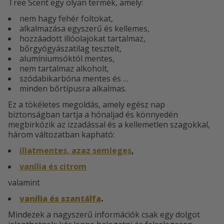
Tree Scent egy olyan termék, amely:
nem hagy fehér foltokat,
alkalmazása egyszerű és kellemes,
hozzáadott illóolajokat tartalmaz,
bőrgyógyászatilag tesztelt,
alumíniumsóktól mentes,
nem tartalmaz alkoholt,
szódabikarbóna mentes és …
minden bőrtípusra alkalmas.
Ez a tökéletes megoldás, amely egész nap
biztonságban tartja a hónaljad és könnyedén
megbirkózik az izzadással és a kellemetlen szagokkal,
három változatban kapható:
illatmentes, azaz semleges
,
vanília és citrom
valamint
vanília és szantálfa
.
Mindezek a nagyszerű információk csak egy dolgot