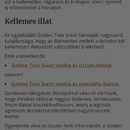
azt a kellemetlen, ragacsos és krétapor szerű nyomot
is elfelejtheted a hónaljon.
Kellemes illat
Az egyedülálló Golden Tree Scent harmadik nagyszerű
tulajdonsága, hogy az illatmentes mellett a dezodor két
kellemesen illatosított változatban is elérhető.
Ezek a következők:
Golden Tree Scent vanília és citrom illattal
valamint
Golden Tree Scent vanília és szantálfa illattal
.
Gondosan válogatott illóolajokkal sikerült elérnünk,
hogy mindkét változat nagyon kellemes, természetes,
finom illattal büszkélkedhessen, amely a legtöbb
agresszív dezodorral ellentétben nagyon pozitív
kivétel.
Figyelembe véve az összes fenti információt, a Golden