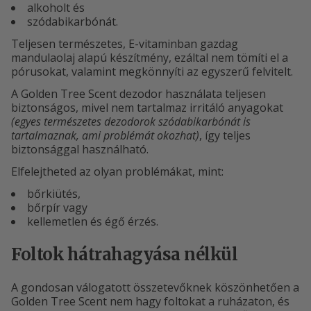
alkoholt és
szódabikarbónát.
Teljesen természetes, E-vitaminban gazdag
mandulaolaj alapú készítmény, ezáltal nem tömíti el a
pórusokat, valamint megkönnyíti az egyszerű felvitelt.
A Golden Tree Scent dezodor használata teljesen
biztonságos, mivel nem tartalmaz irritáló anyagokat
(egyes természetes dezodorok szódabikarbónát is
tartalmaznak, ami problémát okozhat)
, így teljes
biztonsággal használható.
Elfelejtheted az olyan problémákat, mint:
bőrkiütés,
bőrpír vagy
kellemetlen és égő érzés.
Foltok hátrahagyása nélkül
A gondosan válogatott összetevőknek köszönhetően a
Golden Tree Scent nem hagy foltokat a ruházaton, és