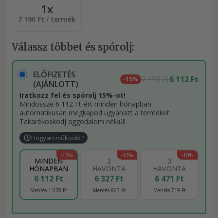
1x
7 190 Ft / termék
Válassz többet és spórolj:
ELŐFIZETÉS
7 190 Ft
6 112 Ft
-15%
(AJÁNLOTT)
Iratkozz fel és spórolj 15%-ot!
Mindössze 6 112 Ft-ért minden hónapban
automatikusan megkapod ugyanazt a terméket.
Takarékoskodj aggodalom nélkül!
Hogyan működik?
-15%
-12%
-10%
MINDEN
2
3
HÓNAPBAN
HAVONTA
HAVONTA
6 112 Ft
6 327 Ft
6 471 Ft
Mentés 1 078 Ft
Mentés 863 Ft
Mentés 719 Ft