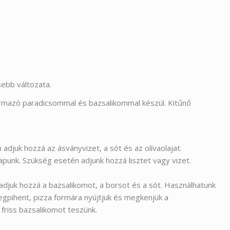
ebb változata.
 származó paradicsommal és bazsalikommal készül. Kitűnő
 adjuk hozzá az ásványvizet, a sót és az olívaolajat.
unk. Szükség esetén adjunk hozzá lisztet vagy vizet.
adjuk hozzá a bazsalikomot, a borsot és a sót. Használhatunk
gpihent, pizza formára nyújtjuk és megkenjük a
 friss bazsalikomot teszünk.