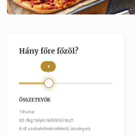
Hány főre főzöl?
4
ÖSSZETEVŐK
Tészta:
60
dkg teljes kiőrlésű liszt
6
dl szobahőmérsékletű ásványvíz