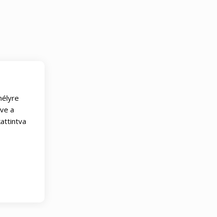
mélyre
tve a
attintva