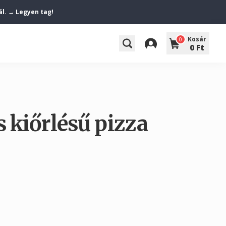
ál. → Legyen tag!
Kosár
0
0 Ft
s kiőrlésű pizza