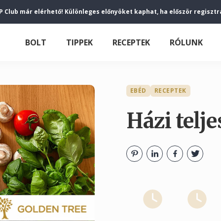
P Club már elérhető! Különleges előnyöket kaphat, ha először regisztr
BOLT
TIPPEK
RECEPTEK
RÓLUNK
EBÉD
RECEPTEK
Házi telje