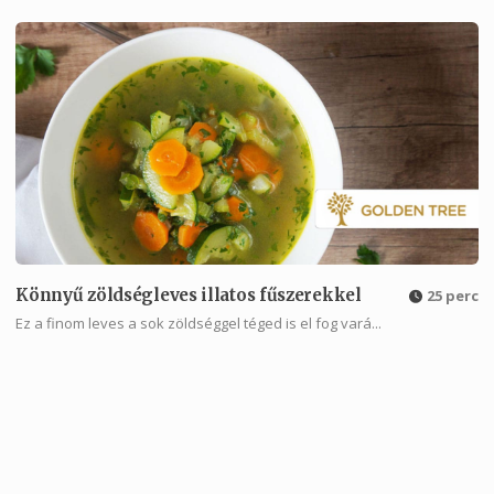
Könnyű zöldségleves illatos fűszerekkel
25 perc
Ez a finom leves a sok zöldséggel téged is el fog vará...