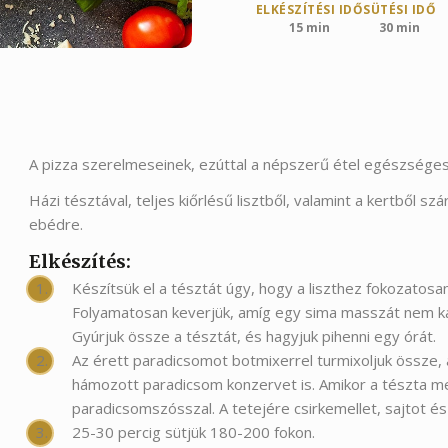
ELKÉSZÍTÉSI IDŐ
SÜTÉSI IDŐ
15 min
30 min
A pizza szerelmeseinek, ezúttal a népszerű étel egészséges
Házi tésztával, teljes kiőrlésű lisztből, valamint a kertből
ebédre.
Elkészítés:
Készítsük el a tésztát úgy, hogy a liszthez fokozatosan
Folyamatosan keverjük, amíg egy sima masszát nem kap
Gyúrjuk össze a tésztát, és hagyjuk pihenni egy órát.
Az érett paradicsomot botmixerrel turmixoljuk össze, 
hámozott paradicsom konzervet is. Amikor a tészta me
paradicsomszósszal. A tetejére csirkemellet, sajtot és
25-30 percig sütjük 180-200 fokon.